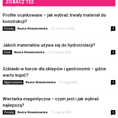
ZOBACZ TEŻ
Profile ocynkowane – jak wybrać trwały materiał do
konstrukcji?
Beata Nowakowska
-
22 czerwca 2026
Porady
0
Jakich materiałów używa się do hydroizolacji?
Beata Nowakowska
-
16 czerwca 2026
Dom
0
Szklanki w hurcie dla sklepów i gastronomii – gdzie
warto kupić?
Beata Nowakowska
-
31 maja 2026
Wyposażenie
0
Wiertarka magentyczna – czym jest i jak wybrać
najlepszą?
Beata Nowakowska
-
31 marca 2026
Porady
0