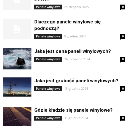
28 sierpnia 2025
Panele winylowe
0
Dlaczego panele winylowe się
podnoszą?
9 grudnia 2024
Panele winylowe
0
Jaka jest cena paneli winylowych?
26 listopada 2024
Panele winylowe
0
Jaka jest grubość paneli winylowych?
13 grudnia 2024
Panele winylowe
0
Gdzie kładzie się panele winylowe?
31 grudnia 2024
Panele winylowe
0