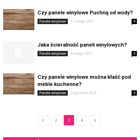
Czy panele winylowe Puchną od wody?
17 lutego 2025
Panele winylowe
0
Jaka ścieralność paneli winylowych?
4 lutego 2025
Panele winylowe
0
Czy panele winylowe można kłaść pod
meble kuchenne?
25 grudnia 2024
Panele winylowe
0
2
3
4