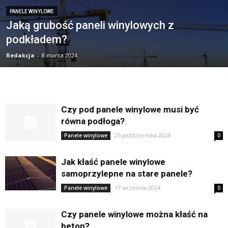
PANELE WINYLOWE
Jaką grubość paneli winylowych z
podkładem?
Redakcja
-
8 marca 2024
Czy pod panele winylowe musi być
równa podłoga?
25 października 2024
Panele winylowe
0
Jak kłaść panele winylowe
samoprzylepne na stare panele?
17 września 2024
Panele winylowe
0
Czy panele winylowe można kłaść na
beton?