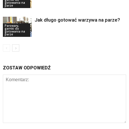
gotowania na
parze
Jak długo gotować warzywa na parze?
Parowary,
garnki do
gotowania na
parze
ZOSTAW ODPOWIEDŹ