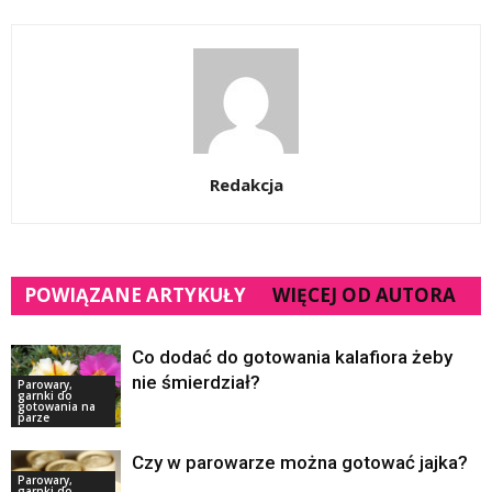
Redakcja
POWIĄZANE ARTYKUŁY
WIĘCEJ OD AUTORA
Co dodać do gotowania kalafiora żeby
nie śmierdział?
Parowary,
garnki do
gotowania na
parze
Czy w parowarze można gotować jajka?
Parowary,
garnki do