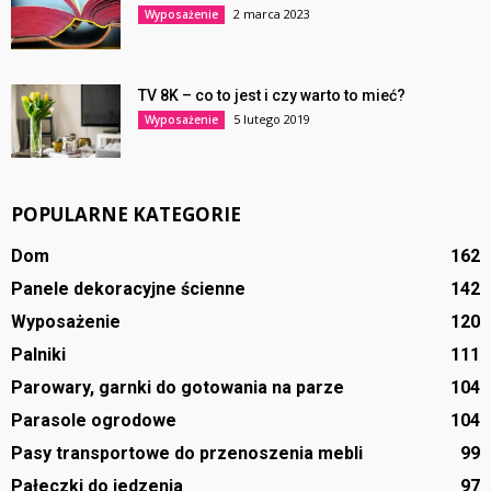
2 marca 2023
Wyposażenie
TV 8K – co to jest i czy warto to mieć?
5 lutego 2019
Wyposażenie
POPULARNE KATEGORIE
Dom
162
Panele dekoracyjne ścienne
142
Wyposażenie
120
Palniki
111
Parowary, garnki do gotowania na parze
104
Parasole ogrodowe
104
Pasy transportowe do przenoszenia mebli
99
Pałeczki do jedzenia
97