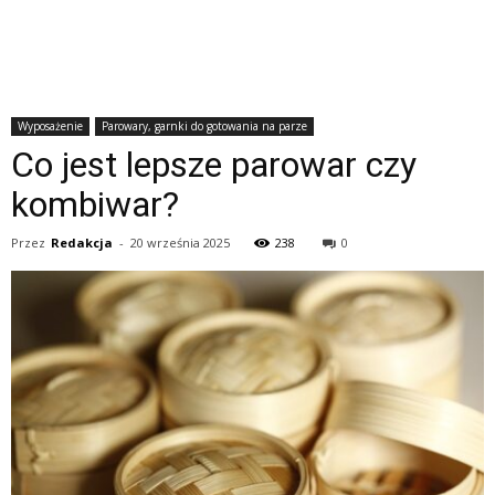
Wyposażenie
Parowary, garnki do gotowania na parze
Co jest lepsze parowar czy
kombiwar?
Przez
Redakcja
-
20 września 2025
238
0