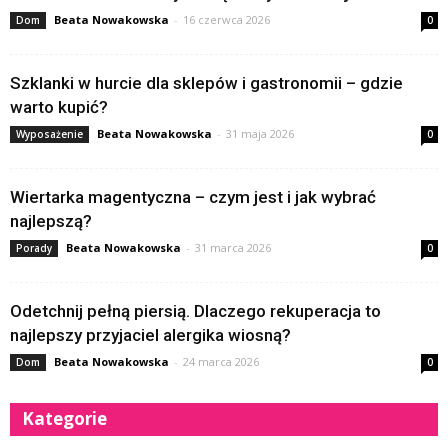
Beata Nowakowska
-
16 czerwca 2026
Dom
0
Szklanki w hurcie dla sklepów i gastronomii – gdzie
warto kupić?
Beata Nowakowska
-
31 maja 2026
Wyposażenie
0
Wiertarka magentyczna – czym jest i jak wybrać
najlepszą?
Beata Nowakowska
-
31 marca 2026
Porady
0
Odetchnij pełną piersią. Dlaczego rekuperacja to
najlepszy przyjaciel alergika wiosną?
Beata Nowakowska
-
24 marca 2026
Dom
0
Kategorie