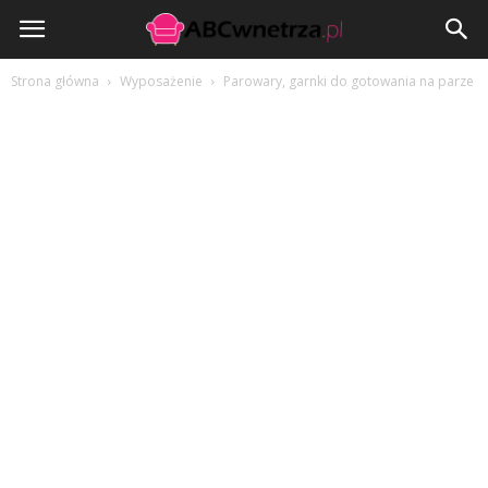
ABCwnetrza.pl
Strona główna
Wyposażenie
Parowary, garnki do gotowania na parze