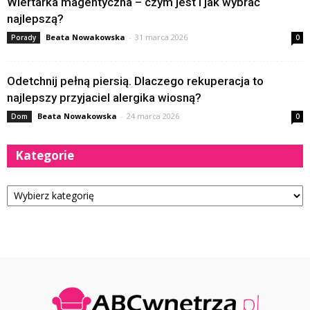
Wiertarka magentyczna – czym jest i jak wybrać
najlepszą?
Beata Nowakowska
-
31 marca 2026
Porady
0
Odetchnij pełną piersią. Dlaczego rekuperacja to
najlepszy przyjaciel alergika wiosną?
Beata Nowakowska
-
24 marca 2026
Dom
0
Kategorie
Kategorie