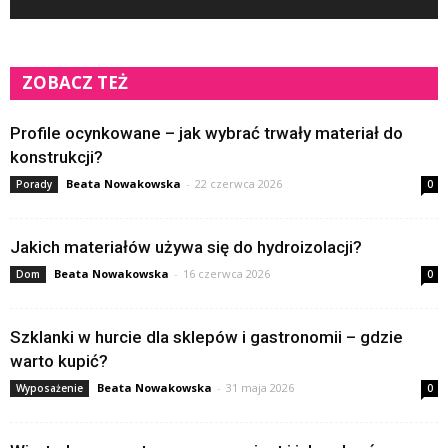
ZOBACZ TEŻ
Profile ocynkowane – jak wybrać trwały materiał do
konstrukcji?
Beata Nowakowska
-
22 czerwca 2026
Porady
0
Jakich materiałów używa się do hydroizolacji?
Beata Nowakowska
-
16 czerwca 2026
Dom
0
Szklanki w hurcie dla sklepów i gastronomii – gdzie
warto kupić?
Beata Nowakowska
-
31 maja 2026
Wyposażenie
0