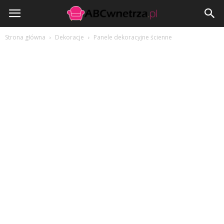
ABCwnetrza.pl
Strona główna
Dekoracje
Panele dekoracyjne ścienne