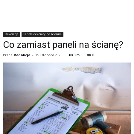
Dekoracje
Panele dekoracyjne ścienne
Co zamiast paneli na ścianę?
Przez
Redakcja
-
15 listopada 2025
225
0