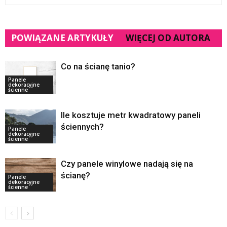
POWIĄZANE ARTYKUŁY
WIĘCEJ OD AUTORA
Co na ścianę tanio?
Panele
dekoracyjne
ścienne
Ile kosztuje metr kwadratowy paneli
ściennych?
Panele
dekoracyjne
ścienne
Czy panele winylowe nadają się na
ścianę?
Panele
dekoracyjne
ścienne