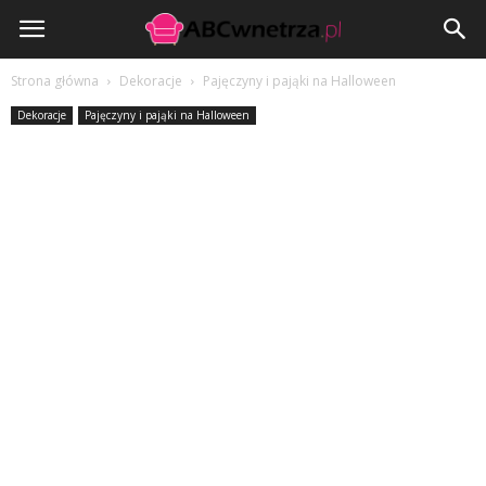
ABCwnetrza.pl
Strona główna
Dekoracje
Pajęczyny i pająki na Halloween
Dekoracje
Pajęczyny i pająki na Halloween