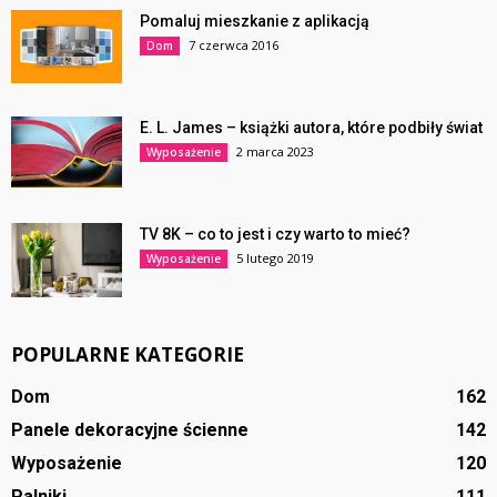
Pomaluj mieszkanie z aplikacją
7 czerwca 2016
Dom
E. L. James – książki autora, które podbiły świat
2 marca 2023
Wyposażenie
TV 8K – co to jest i czy warto to mieć?
5 lutego 2019
Wyposażenie
POPULARNE KATEGORIE
Dom
162
Panele dekoracyjne ścienne
142
Wyposażenie
120
Palniki
111