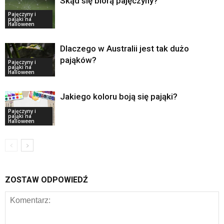
Skąd się biorą pajęczyny?
Pajęczyny i
pająki na
Halloween
Dlaczego w Australii jest tak dużo
pająków?
Pajęczyny i
pająki na
Halloween
Jakiego koloru boją się pająki?
Pajęczyny i
pająki na
Halloween
ZOSTAW ODPOWIEDŹ