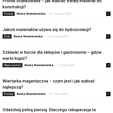
Profile ocynkowane – jak wybrać trwały materiał do
konstrukcji?
Beata Nowakowska
-
22 czerwca 2026
Porady
0
Jakich materiałów używa się do hydroizolacji?
Beata Nowakowska
-
16 czerwca 2026
Dom
0
Szklanki w hurcie dla sklepów i gastronomii – gdzie
warto kupić?
Beata Nowakowska
-
31 maja 2026
Wyposażenie
0
Wiertarka magentyczna – czym jest i jak wybrać
najlepszą?
Beata Nowakowska
-
31 marca 2026
Porady
0
Odetchnij pełną piersią. Dlaczego rekuperacja to