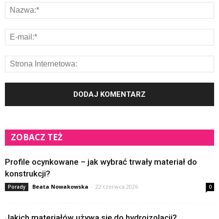
ZOBACZ TEŻ
Profile ocynkowane – jak wybrać trwały materiał do
konstrukcji?
Beata Nowakowska
-
22 czerwca 2026
Porady
0
Jakich materiałów używa się do hydroizolacji?