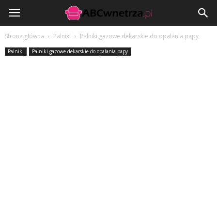
ABCwnetrza.pl
Strona główna
Palniki
Palniki gazowe dekarskie do opalania papy
Palniki
Palniki gazowe dekarskie do opalania papy