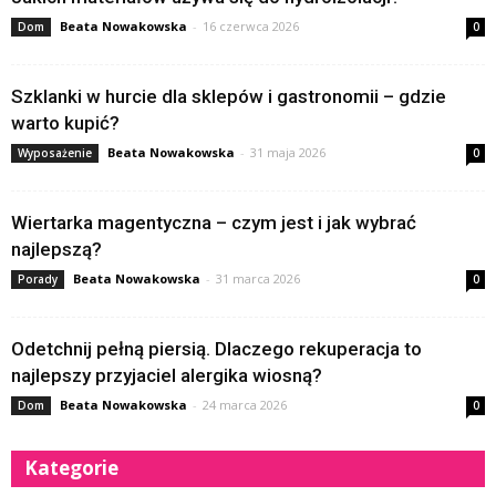
Beata Nowakowska
-
16 czerwca 2026
Dom
0
Szklanki w hurcie dla sklepów i gastronomii – gdzie
warto kupić?
Beata Nowakowska
-
31 maja 2026
Wyposażenie
0
Wiertarka magentyczna – czym jest i jak wybrać
najlepszą?
Beata Nowakowska
-
31 marca 2026
Porady
0
Odetchnij pełną piersią. Dlaczego rekuperacja to
najlepszy przyjaciel alergika wiosną?
Beata Nowakowska
-
24 marca 2026
Dom
0
Kategorie