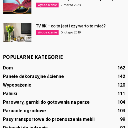
2 marca 2023
Wyposażenie
TV 8K – co to jest i czy warto to mieć?
5 lutego 2019
Wyposażenie
POPULARNE KATEGORIE
Dom
162
Panele dekoracyjne ścienne
142
Wyposażenie
120
Palniki
111
Parowary, garnki do gotowania na parze
104
Parasole ogrodowe
104
Pasy transportowe do przenoszenia mebli
99
Pałeczki do jedzenia
97