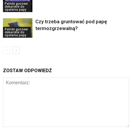
Palniki gazowe
dekarskie do
opalania papy
Czy trzeba gruntować pod papę
termozgrzewalną?
Palniki gazowe
dekarskie do
opalania papy
ZOSTAW ODPOWIEDŹ