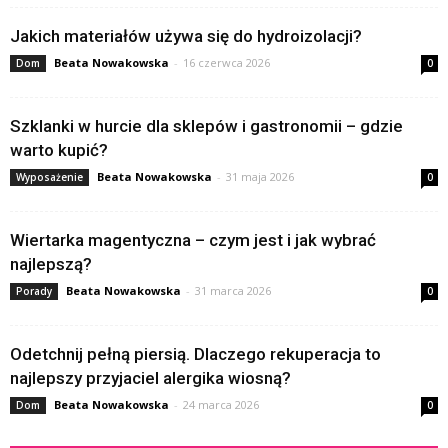
Jakich materiałów używa się do hydroizolacji?
Beata Nowakowska
-
16 czerwca 2026
Dom
0
Szklanki w hurcie dla sklepów i gastronomii – gdzie
warto kupić?
Beata Nowakowska
-
31 maja 2026
Wyposażenie
0
Wiertarka magentyczna – czym jest i jak wybrać
najlepszą?
Beata Nowakowska
-
31 marca 2026
Porady
0
Odetchnij pełną piersią. Dlaczego rekuperacja to
najlepszy przyjaciel alergika wiosną?
Beata Nowakowska
-
24 marca 2026
Dom
0