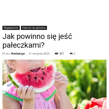
Wyposażenie
Pałeczki do jedzenia
Jak powinno się jeść
pałeczkami?
Przez
Redakcja
-
21 sierpnia 2025
207
0