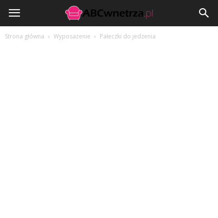
ABCwnetrza.pl
Strona główna
Wyposażenie
Pałeczki do jedzenia