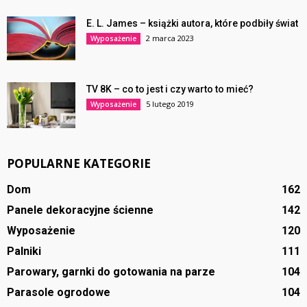
E. L. James – książki autora, które podbiły świat
2 marca 2023
Wyposażenie
TV 8K – co to jest i czy warto to mieć?
5 lutego 2019
Wyposażenie
POPULARNE KATEGORIE
Dom
162
Panele dekoracyjne ścienne
142
Wyposażenie
120
Palniki
111
Parowary, garnki do gotowania na parze
104
Parasole ogrodowe
104