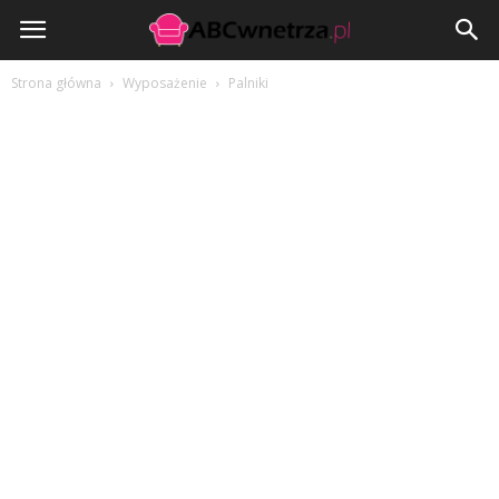
ABCwnetrza.pl
Strona główna
Wyposażenie
Palniki