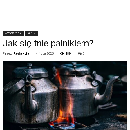
Wyposażenie
Palniki
Jak się tnie palnikiem?
Przez
Redakcja
-
14 lipca 2025
189
0