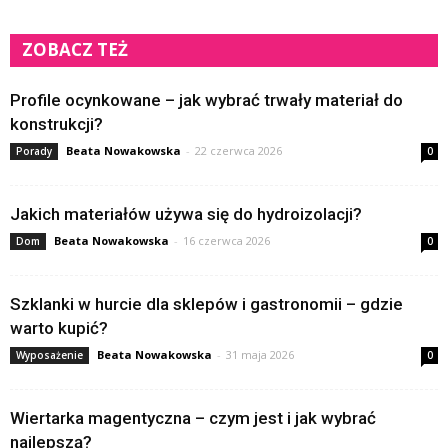
ZOBACZ TEŻ
Profile ocynkowane – jak wybrać trwały materiał do
konstrukcji?
Beata Nowakowska
-
22 czerwca 2026
Porady
0
Jakich materiałów używa się do hydroizolacji?
Beata Nowakowska
-
16 czerwca 2026
Dom
0
Szklanki w hurcie dla sklepów i gastronomii – gdzie
warto kupić?
Beata Nowakowska
-
31 maja 2026
Wyposażenie
0
Wiertarka magentyczna – czym jest i jak wybrać
najlepszą?