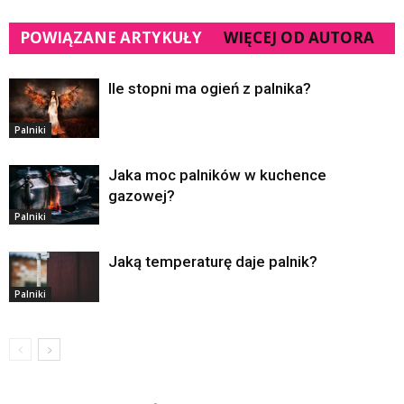
POWIĄZANE ARTYKUŁY
WIĘCEJ OD AUTORA
Ile stopni ma ogień z palnika?
Palniki
Jaka moc palników w kuchence
gazowej?
Palniki
Jaką temperaturę daje palnik?
Palniki