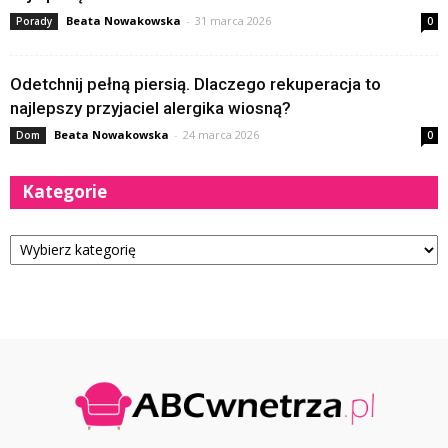
Beata Nowakowska
-
31 marca 2026
Porady
0
Odetchnij pełną piersią. Dlaczego rekuperacja to
najlepszy przyjaciel alergika wiosną?
Beata Nowakowska
-
24 marca 2026
Dom
0
Kategorie
Kategorie