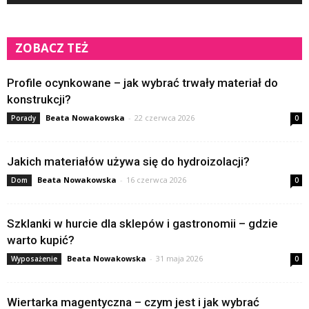
ZOBACZ TEŻ
Profile ocynkowane – jak wybrać trwały materiał do
konstrukcji?
Beata Nowakowska
-
22 czerwca 2026
Porady
0
Jakich materiałów używa się do hydroizolacji?
Beata Nowakowska
-
16 czerwca 2026
Dom
0
Szklanki w hurcie dla sklepów i gastronomii – gdzie
warto kupić?
Beata Nowakowska
-
31 maja 2026
Wyposażenie
0
Wiertarka magentyczna – czym jest i jak wybrać