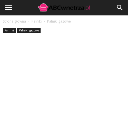
ABCwnetrza.pl
Strona główna
Palniki
Palniki gazowe
Palniki
Palniki gazowe