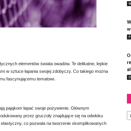
W
W
w
P
O
r
tycznych elementów świata owadów. Te delikatne, lepkie
a
zami w sztuce łapania swojej zdobyczy. Co takiego można
D
temu fascynującemu tematowi.
gają pająkom łapać swoje pożywienie. Głównym
Ka
 produkowany przez gruczoły znajdujące się na odwłoku
i elastyczny, co pozwala na tworzenie skomplikowanych