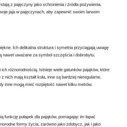
stają z pajęczyny jako schronienia i źródła pożywienia.
woje jaja w pajęczynach, aby zapewnić swoim larwom
piękne. Ich delikatna struktura i symetria przyciągają uwagę
 są nawet uważane za symbol szczęścia i dobrobytu.
 ich różnorodnością. Istnieje wiele gatunków pająków, które
z nich mają kształt koła, inne są bardziej nieregularne.
dy inne mogą mieć rozpiętość nawet kilku metrów.
ią funkcję pułapek dla pająków, pomagając im łapać
orodne formy życia, zarówno jako zdobycz, jak i jako