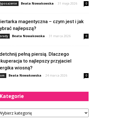
Beata Nowakowska
-
31 maja 2026
yposażenie
0
iertarka magentyczna – czym jest i jak
ybrać najlepszą?
Beata Nowakowska
-
31 marca 2026
orady
0
detchnij pełną piersią. Dlaczego
ekuperacja to najlepszy przyjaciel
lergika wiosną?
Beata Nowakowska
-
24 marca 2026
om
0
Kategorie
tegorie