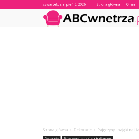
czwartek, sierpień 6, 2026
Strona główna
O nas
Strona główna
Dekoracje
Pajęczyny i pająki na H
Dekoracje
Pajęczyny i pająki na Halloween