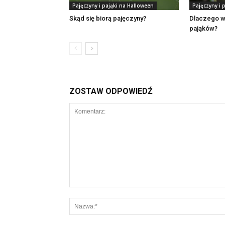
Pajęczyny i pająki na Halloween
Pajęczyny i 
Skąd się biorą pajęczyny?
Dlaczego w 
pająków?
ZOSTAW ODPOWIEDŹ