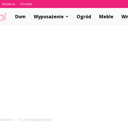
Reklama
Kontakt
ABCwnetrza.pl
Dom
Wyposażenie
Ogród
Meble
Wn
alloween
Co jest w pajęczynie?