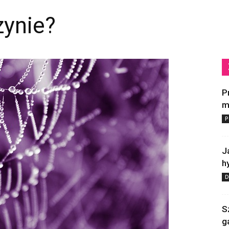
zynie?
P
m
P
J
h
D
S
g