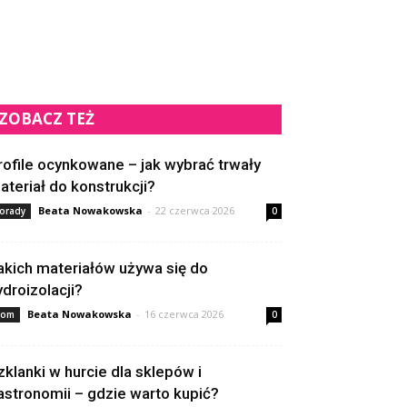
ZOBACZ TEŻ
rofile ocynkowane – jak wybrać trwały
ateriał do konstrukcji?
Beata Nowakowska
-
22 czerwca 2026
orady
0
akich materiałów używa się do
ydroizolacji?
Beata Nowakowska
-
16 czerwca 2026
om
0
zklanki w hurcie dla sklepów i
astronomii – gdzie warto kupić?