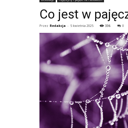
Co jest w pajęc
Przez
Redakcja
-
5 kwietnia 2025
336
0