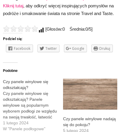
Kliknij tutaj
, aby odkryć więcej inspirujących pomysłów na
podróże i smakowanie świata na stronie Travel and Taste.
[Głosów:0 Średnia:0/5]
Podziel się:
Facebook
Twitter
Google
Drukuj
Podobne
Czy panele winylowe się
odkształcają?
Czy panele winylowe się
odkształcają? Panele
winylowe są popularnym
wyborem podłogi ze względu
na swoją trwałość, łatwość
Czy panele winylowe nadają
utrzymania i estetyczny
1 lutego 2024
się do pokoju?
wygląd. Jednak wiele osób
W "Panele podłogowe"
5 lutego 2024