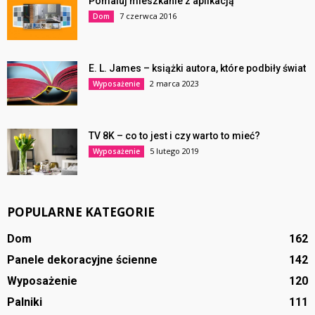
Pomaluj mieszkanie z aplikacją
7 czerwca 2016
Dom
E. L. James – książki autora, które podbiły świat
2 marca 2023
Wyposażenie
TV 8K – co to jest i czy warto to mieć?
5 lutego 2019
Wyposażenie
POPULARNE KATEGORIE
Dom
162
Panele dekoracyjne ścienne
142
Wyposażenie
120
Palniki
111