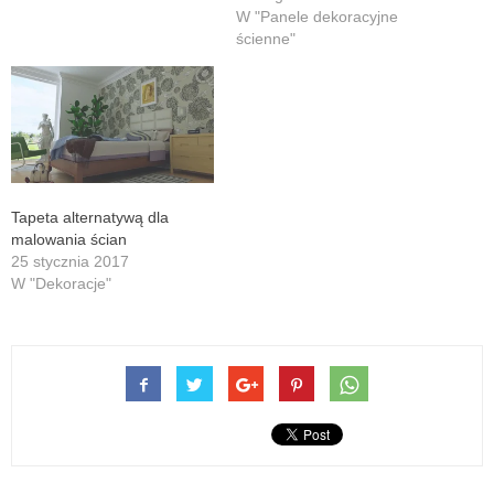
zastanawia się, czy panele
W "Panele dekoracyjne
winylowe mogą się
ścienne"
odkształcać w wyniku
eksploatacji. W tym artykule
przyjrzymy się temu
zagadnieniu i dowiemy się,
czy panele winylowe są
podatne…
Tapeta alternatywą dla
malowania ścian
25 stycznia 2017
W "Dekoracje"