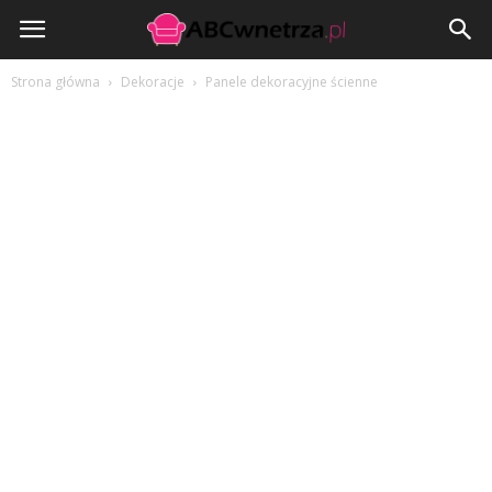
ABCwnetrza.pl
Strona główna
Dekoracje
Panele dekoracyjne ścienne