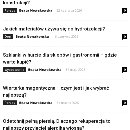
konstrukcji?
Beata Nowakowska
-
22 czerwca 2026
Porady
0
Jakich materiałów używa się do hydroizolacji?
Beata Nowakowska
-
16 czerwca 2026
Dom
0
Szklanki w hurcie dla sklepów i gastronomii – gdzie
warto kupić?
Beata Nowakowska
-
31 maja 2026
Wyposażenie
0
Wiertarka magentyczna – czym jest i jak wybrać
najlepszą?
Beata Nowakowska
-
31 marca 2026
Porady
0
Odetchnij pełną piersią. Dlaczego rekuperacja to
najlepszy przyjaciel alergika wiosną?