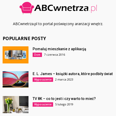
ABCwnetrza.pl to portal poświęcony aranżacji wnętrz.
POPULARNE POSTY
Pomaluj mieszkanie z aplikacją
7 czerwca 2016
Dom
E. L. James – książki autora, które podbiły świat
2 marca 2023
Wyposażenie
TV 8K – co to jest i czy warto to mieć?
5 lutego 2019
Wyposażenie