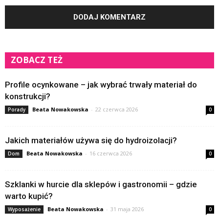
ZOBACZ TEŻ
Profile ocynkowane – jak wybrać trwały materiał do
konstrukcji?
Beata Nowakowska
-
22 czerwca 2026
Porady
0
Jakich materiałów używa się do hydroizolacji?
Beata Nowakowska
-
16 czerwca 2026
Dom
0
Szklanki w hurcie dla sklepów i gastronomii – gdzie
warto kupić?
Beata Nowakowska
-
31 maja 2026
Wyposażenie
0