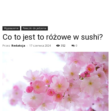
Wyposażenie
Pałeczki do jedzenia
Co to jest to różowe w sushi?
Przez
Redakcja
-
17 czerwca 2024
352
0