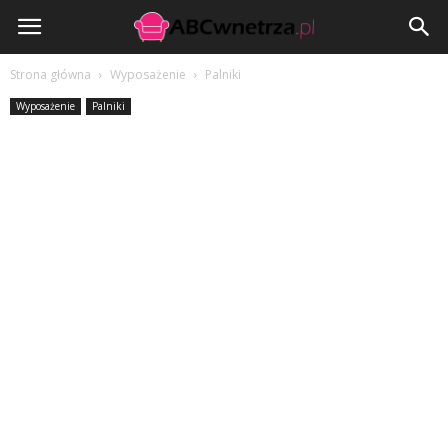
ABCwnetrza.pl
Strona główna
Wyposażenie
Palniki
Wyposażenie
Palniki