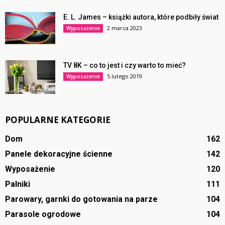
E. L. James – książki autora, które podbiły świat
2 marca 2023
Wyposażenie
TV 8K – co to jest i czy warto to mieć?
5 lutego 2019
Wyposażenie
POPULARNE KATEGORIE
Dom
162
Panele dekoracyjne ścienne
142
Wyposażenie
120
Palniki
111
Parowary, garnki do gotowania na parze
104
Parasole ogrodowe
104