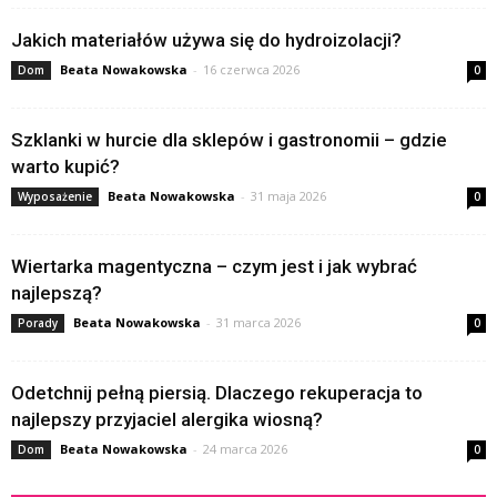
Jakich materiałów używa się do hydroizolacji?
Beata Nowakowska
-
16 czerwca 2026
Dom
0
Szklanki w hurcie dla sklepów i gastronomii – gdzie
warto kupić?
Beata Nowakowska
-
31 maja 2026
Wyposażenie
0
Wiertarka magentyczna – czym jest i jak wybrać
najlepszą?
Beata Nowakowska
-
31 marca 2026
Porady
0
Odetchnij pełną piersią. Dlaczego rekuperacja to
najlepszy przyjaciel alergika wiosną?
Beata Nowakowska
-
24 marca 2026
Dom
0