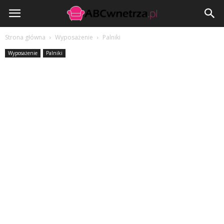
ABCwnetrza.pl
Strona główna
Wyposażenie
Palniki
Wyposażenie
Palniki