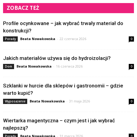
ZOBACZ TEŻ
Profile ocynkowane – jak wybrać trwały materiał do
konstrukcji?
Beata Nowakowska
-
22 czerwca 2026
Porady
0
Jakich materiałów używa się do hydroizolacji?
Beata Nowakowska
-
16 czerwca 2026
Dom
0
Szklanki w hurcie dla sklepów i gastronomii – gdzie
warto kupić?
Beata Nowakowska
-
31 maja 2026
Wyposażenie
0
Wiertarka magentyczna – czym jest i jak wybrać
najlepszą?
Beata Nowakowska
-
31 marca 2026
Porady
0