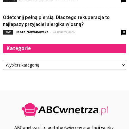
Odetchnij pełną piersią. Dlaczego rekuperacja to
najlepszy przyjaciel alergika wiosną?
Beata Nowakowska
-
24 marca 2026
Dom
0
Kategorie
Kategorie
ABCwnetrza.pl to portal poświęcony aranżacji wnętrz.