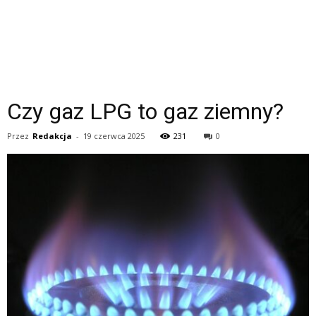
Czy gaz LPG to gaz ziemny?
Przez
Redakcja
-
19 czerwca 2025
231
0