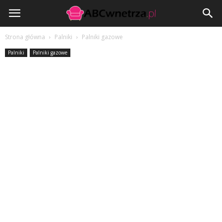
ABCwnetrza.pl
Strona główna
Palniki
Palniki gazowe
Palniki
Palniki gazowe