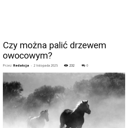
Czy można palić drzewem
owocowym?
Przez
Redakcja
-
2 listopada 2025
232
0