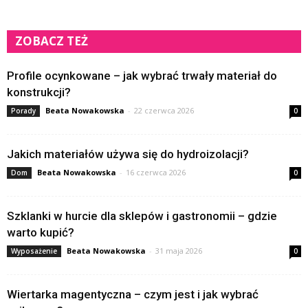
ZOBACZ TEŻ
Profile ocynkowane – jak wybrać trwały materiał do
konstrukcji?
Beata Nowakowska
-
22 czerwca 2026
Porady
0
Jakich materiałów używa się do hydroizolacji?
Beata Nowakowska
-
16 czerwca 2026
Dom
0
Szklanki w hurcie dla sklepów i gastronomii – gdzie
warto kupić?
Beata Nowakowska
-
31 maja 2026
Wyposażenie
0
Wiertarka magentyczna – czym jest i jak wybrać