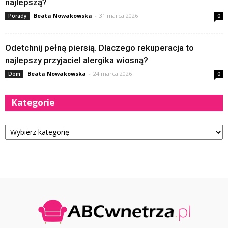
najlepszą?
Beata Nowakowska
-
31 marca 2026
Porady
0
Odetchnij pełną piersią. Dlaczego rekuperacja to
najlepszy przyjaciel alergika wiosną?
Beata Nowakowska
-
24 marca 2026
Dom
0
Kategorie
Kategorie