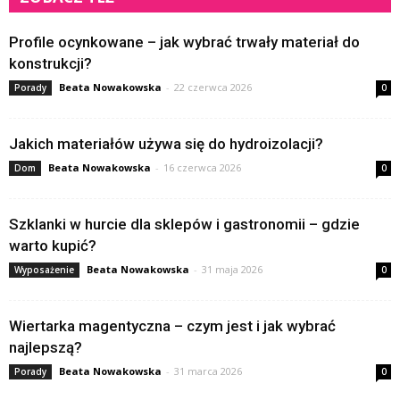
Profile ocynkowane – jak wybrać trwały materiał do
konstrukcji?
Beata Nowakowska
-
22 czerwca 2026
Porady
0
Jakich materiałów używa się do hydroizolacji?
Beata Nowakowska
-
16 czerwca 2026
Dom
0
Szklanki w hurcie dla sklepów i gastronomii – gdzie
warto kupić?
Beata Nowakowska
-
31 maja 2026
Wyposażenie
0
Wiertarka magentyczna – czym jest i jak wybrać
najlepszą?
Beata Nowakowska
-
31 marca 2026
Porady
0