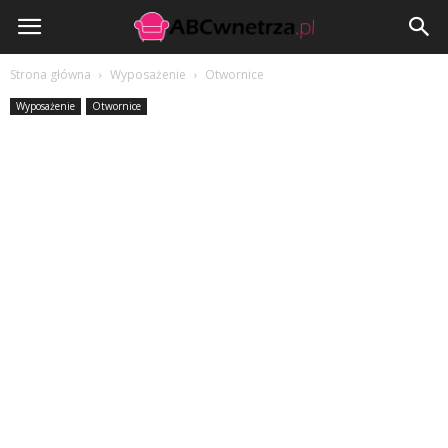
ABCwnetrza.pl
Strona główna
Wyposażenie
Otwornice
Wyposażenie
Otwornice