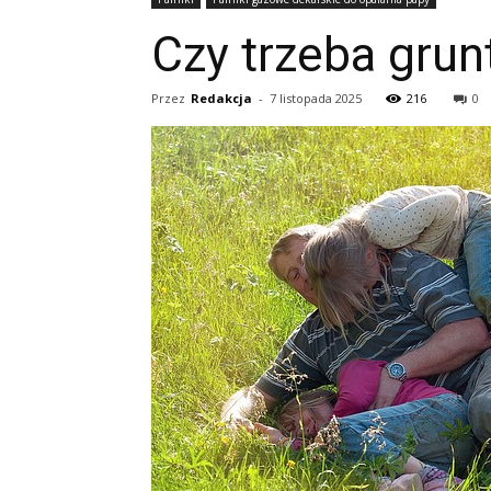
Czy trzeba gru
Przez
Redakcja
-
7 listopada 2025
216
0