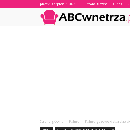
piątek, sierpień 7, 2026
Strona główna
O nas
R
Strona główna
Palniki
Palniki gazowe dekarskie 
Palniki
Palniki gazowe dekarskie do opalania papy