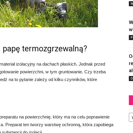
W
W
w
P
d papę termozgrzewalną?
O
r
materiał izolacyjny na dachach płaskich. Jednak przed
a
gotowanie powierzchni, w tym gruntowanie. Czy trzeba
D
ź na to pytanie zależy od kilku czynników, które
Ka
preparatu na powierzchnię, który ma na celu poprawienie
ża. Preparat ten tworzy warstwę ochronną, która zapobiega
substancji do izolacji.