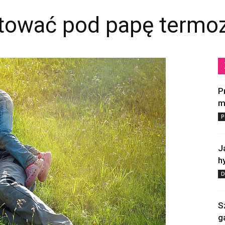
ntować pod papę termo
P
m
P
J
h
D
S
g