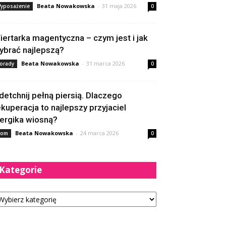
Beata Nowakowska
-
31 maja 2026
yposażenie
0
iertarka magentyczna – czym jest i jak
ybrać najlepszą?
Beata Nowakowska
-
31 marca 2026
orady
0
detchnij pełną piersią. Dlaczego
ekuperacja to najlepszy przyjaciel
lergika wiosną?
Beata Nowakowska
-
24 marca 2026
om
0
Kategorie
tegorie