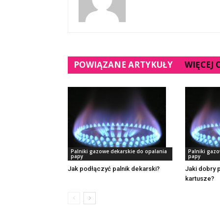
POWIĄZANE ARTYKUŁY
WIĘCEJ
Palniki gazowe dekarskie do opalania
Palniki gaz
papy
papy
Jak podłączyć palnik dekarski?
Jaki dobry 
kartusze?