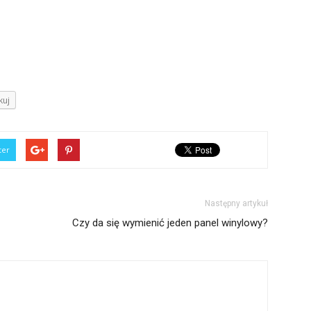
kuj
ter
Następny artykuł
Czy da się wymienić jeden panel winylowy?