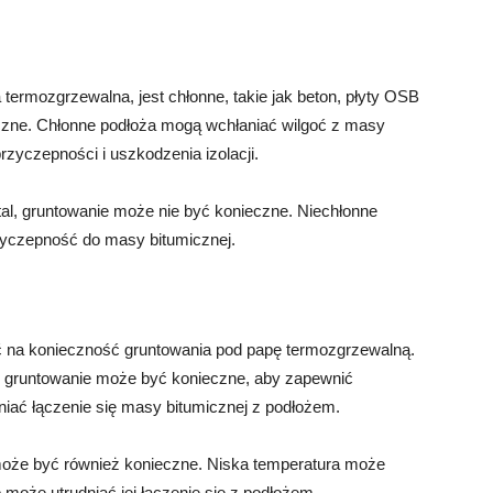
termozgrzewalna, jest chłonne, takie jak beton, płyty OSB
czne. Chłonne podłoża mogą wchłaniać wilgoć z masy
rzyczepności i uszkodzenia izolacji.
 stal, gruntowanie może nie być konieczne. Niechłonne
rzyczepność do masy bitumicznej.
 na konieczność gruntowania pod papę termozgrzewalną.
a, gruntowanie może być konieczne, aby zapewnić
iać łączenie się masy bitumicznej z podłożem.
może być również konieczne. Niska temperatura może
może utrudniać jej łączenie się z podłożem.