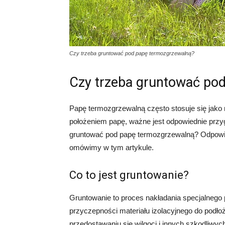
Czy trzeba gruntować pod papę termozgrzewalną?
Czy trzeba gruntować po
Papę termozgrzewalną często stosuje się jako 
położeniem papę, ważne jest odpowiednie przy
gruntować pod papę termozgrzewalną? Odpowied
omówimy w tym artykule.
Co to jest gruntowanie?
Gruntowanie to proces nakładania specjalnego 
przyczepności materiału izolacyjnego do podło
przedostawaniu się wilgoci i innych szkodliwych 