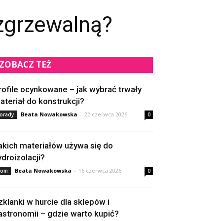
zgrzewalną?
ZOBACZ TEŻ
rofile ocynkowane – jak wybrać trwały
ateriał do konstrukcji?
Beata Nowakowska
-
22 czerwca 2026
orady
0
akich materiałów używa się do
ydroizolacji?
Beata Nowakowska
-
16 czerwca 2026
om
0
zklanki w hurcie dla sklepów i
astronomii – gdzie warto kupić?