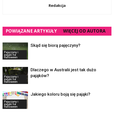
Redakcja
POWIĄZANE ARTYKUŁY
WIĘCEJ OD AUTORA
Skąd się biorą pajęczyny?
Pajęczyny i
pająki na
Halloween
Dlaczego w Australii jest tak dużo
pająków?
Pajęczyny i
pająki na
Halloween
Jakiego koloru boją się pająki?
Pajęczyny i
pająki na
Halloween