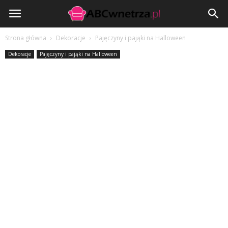
ABCwnetrza.pl
Strona główna
Dekoracje
Pajęczyny i pająki na Halloween
Dekoracje
Pajęczyny i pająki na Halloween