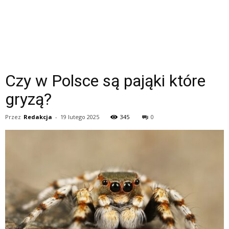
Czy w Polsce są pająki które
gryzą?
Przez
Redakcja
-
19 lutego 2025
345
0