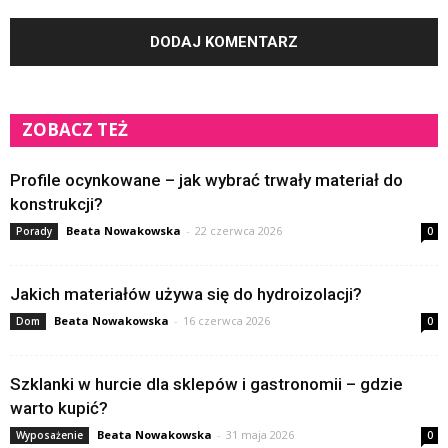
ZOBACZ TEŻ
Profile ocynkowane – jak wybrać trwały materiał do
konstrukcji?
Beata Nowakowska
-
22 czerwca 2026
Porady
0
Jakich materiałów używa się do hydroizolacji?
Beata Nowakowska
-
16 czerwca 2026
Dom
0
Szklanki w hurcie dla sklepów i gastronomii – gdzie
warto kupić?
Beata Nowakowska
-
31 maja 2026
Wyposażenie
0