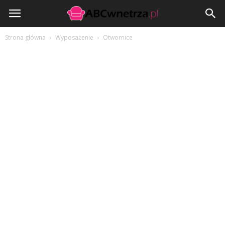
ABCwnetrza.pl
Strona główna
Wyposażenie
Otwornice