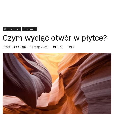
Wyposażenie
Otwornice
Czym wyciąć otwór w płytce?
Przez
Redakcja
-
13 maja 2024
379
0