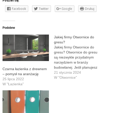
Podziel się:
Facebook
Twitter
Google
Drukuj
Podobne
Jakiej firmy Otwornice do
gresu?
Jakiej firmy Otwornice do
gresu? Otwornice do gresu
są niezwykle przydatnym
narzędziem w branży
budowlanej. Jeśli planujesz
Czarna łazienka z drewnem
przeprowadzić prace
21 stycznia 2024
– pomysł na aranżację
związane z układaniem
W "Otwornice"
25 lipca 2022
płytek gresowych, konieczne
W "Łazienka"
będzie posiadanie
odpowiednich otwornic.
Jednak wybór odpowiedniej
firmy, która oferuje wysokiej
jakości otwornice, może być
trudny. W tym artykule