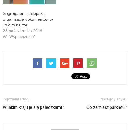
przedstawimy Ci kilka
istotnych czynników, które…
Segregator - najlepsza
organizacja dokumentów w
Twoim biurze
28 października 2019
W "Wyposażenie"
Poprzedni artykuł
Następny artykuł
W jakim kraju je się pałeczkami?
Co zamiast parkietu?