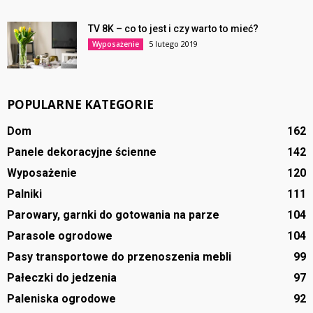
TV 8K – co to jest i czy warto to mieć?
5 lutego 2019
Wyposażenie
POPULARNE KATEGORIE
Dom
162
Panele dekoracyjne ścienne
142
Wyposażenie
120
Palniki
111
Parowary, garnki do gotowania na parze
104
Parasole ogrodowe
104
Pasy transportowe do przenoszenia mebli
99
Pałeczki do jedzenia
97
Paleniska ogrodowe
92