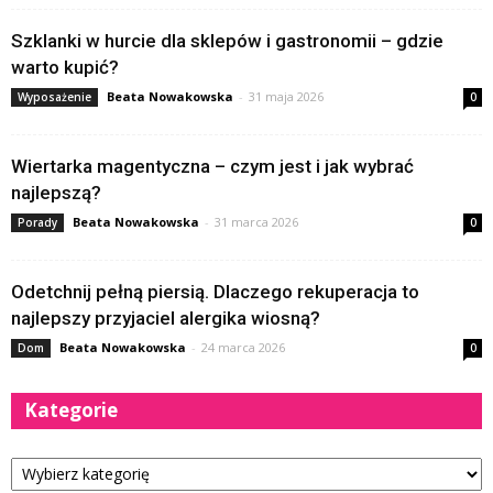
Szklanki w hurcie dla sklepów i gastronomii – gdzie
warto kupić?
Beata Nowakowska
-
31 maja 2026
Wyposażenie
0
Wiertarka magentyczna – czym jest i jak wybrać
najlepszą?
Beata Nowakowska
-
31 marca 2026
Porady
0
Odetchnij pełną piersią. Dlaczego rekuperacja to
najlepszy przyjaciel alergika wiosną?
Beata Nowakowska
-
24 marca 2026
Dom
0
Kategorie
Kategorie