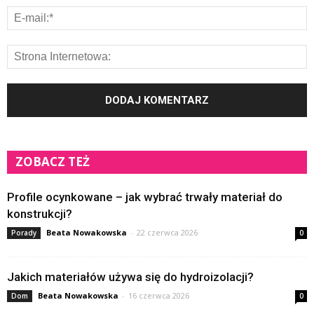
ZOBACZ TEŻ
Profile ocynkowane – jak wybrać trwały materiał do
konstrukcji?
Beata Nowakowska
-
22 czerwca 2026
Porady
0
Jakich materiałów używa się do hydroizolacji?
Beata Nowakowska
-
16 czerwca 2026
Dom
0