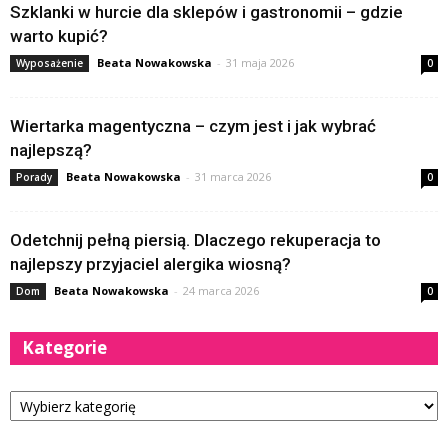
Szklanki w hurcie dla sklepów i gastronomii – gdzie
warto kupić?
Beata Nowakowska
-
31 maja 2026
Wyposażenie
0
Wiertarka magentyczna – czym jest i jak wybrać
najlepszą?
Beata Nowakowska
-
31 marca 2026
Porady
0
Odetchnij pełną piersią. Dlaczego rekuperacja to
najlepszy przyjaciel alergika wiosną?
Beata Nowakowska
-
24 marca 2026
Dom
0
Kategorie
Kategorie