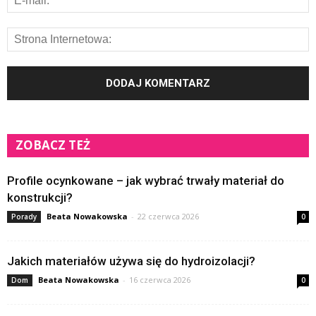
ZOBACZ TEŻ
Profile ocynkowane – jak wybrać trwały materiał do
konstrukcji?
Beata Nowakowska
-
22 czerwca 2026
Porady
0
Jakich materiałów używa się do hydroizolacji?
Beata Nowakowska
-
16 czerwca 2026
Dom
0