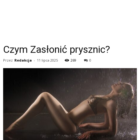
Czym Zasłonić prysznic?
Przez
Redakcja
-
11 lipca 2025
269
0