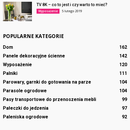
TV 8K – co to jest i czy warto to mieć?
5 lutego 2019
Wyposażenie
POPULARNE KATEGORIE
Dom
162
Panele dekoracyjne ścienne
142
Wyposażenie
120
Palniki
111
Parowary, garnki do gotowania na parze
104
Parasole ogrodowe
104
Pasy transportowe do przenoszenia mebli
99
Pałeczki do jedzenia
97
Paleniska ogrodowe
92