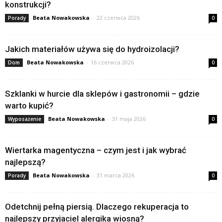
konstrukcji?
Beata Nowakowska
-
22 czerwca 2026
Porady
0
Jakich materiałów używa się do hydroizolacji?
Beata Nowakowska
-
16 czerwca 2026
Dom
0
Szklanki w hurcie dla sklepów i gastronomii – gdzie
warto kupić?
Beata Nowakowska
-
31 maja 2026
Wyposażenie
0
Wiertarka magentyczna – czym jest i jak wybrać
najlepszą?
Beata Nowakowska
-
31 marca 2026
Porady
0
Odetchnij pełną piersią. Dlaczego rekuperacja to
najlepszy przyjaciel alergika wiosną?