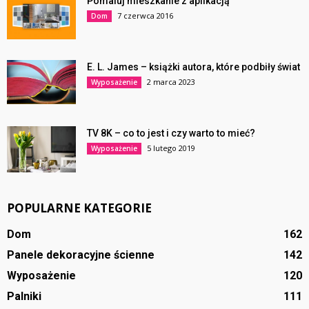
Pomaluj mieszkanie z aplikacją
7 czerwca 2016
Dom
E. L. James – książki autora, które podbiły świat
2 marca 2023
Wyposażenie
TV 8K – co to jest i czy warto to mieć?
5 lutego 2019
Wyposażenie
POPULARNE KATEGORIE
Dom
162
Panele dekoracyjne ścienne
142
Wyposażenie
120
Palniki
111