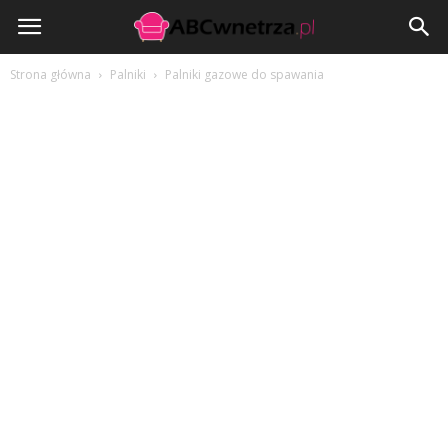
ABCwnetrza.pl
Strona główna
Palniki
Palniki gazowe do spawania