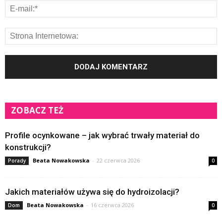
ZOBACZ TEŻ
Profile ocynkowane – jak wybrać trwały materiał do
konstrukcji?
Beata Nowakowska
-
22 czerwca 2026
Porady
0
Jakich materiałów używa się do hydroizolacji?
Beata Nowakowska
-
16 czerwca 2026
Dom
0