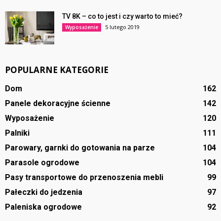
TV 8K – co to jest i czy warto to mieć?
5 lutego 2019
Wyposażenie
POPULARNE KATEGORIE
Dom
162
Panele dekoracyjne ścienne
142
Wyposażenie
120
Palniki
111
Parowary, garnki do gotowania na parze
104
Parasole ogrodowe
104
Pasy transportowe do przenoszenia mebli
99
Pałeczki do jedzenia
97
Paleniska ogrodowe
92