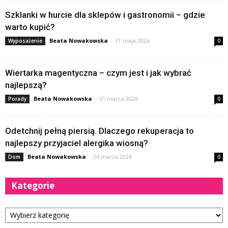
Szklanki w hurcie dla sklepów i gastronomii – gdzie
warto kupić?
Beata Nowakowska
-
31 maja 2026
Wyposażenie
0
Wiertarka magentyczna – czym jest i jak wybrać
najlepszą?
Beata Nowakowska
-
31 marca 2026
Porady
0
Odetchnij pełną piersią. Dlaczego rekuperacja to
najlepszy przyjaciel alergika wiosną?
Beata Nowakowska
-
24 marca 2026
Dom
0
Kategorie
Kategorie