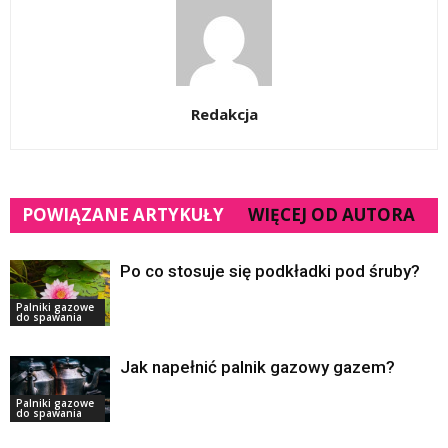
Redakcja
POWIĄZANE ARTYKUŁY
WIĘCEJ OD AUTORA
Po co stosuje się podkładki pod śruby?
Palniki gazowe
do spawania
Jak napełnić palnik gazowy gazem?
Palniki gazowe
do spawania