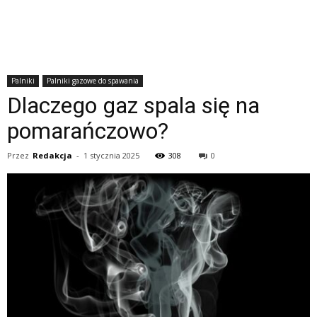
Palniki
Palniki gazowe do spawania
Dlaczego gaz spala się na
pomarańczowo?
Przez
Redakcja
-
1 stycznia 2025
308
0