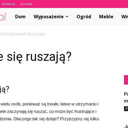
Reklama
Kontakt
ABCwnetrza.pl
Dom
Wyposażenie
Ogród
Meble
Wn
Dlaczego panele się ruszają?
 się ruszają?
ją?
P
m
ielu osób, ponieważ są trwałe, łatwe w utrzymaniu i
P
ele zaczynają się ruszać, co może być frustrujące i
nia. Dlaczego tak się dzieje? Przyjrzyjmy się kilku
J