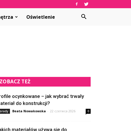
ętrza
Oświetlenie
ZOBACZ TEŻ
rofile ocynkowane – jak wybrać trwały
ateriał do konstrukcji?
Beata Nowakowska
-
22 czerwca 2026
orady
0
akich materiałów używa się do