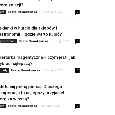
ydroizolacji?
Beata Nowakowska
-
16 czerwca 2026
om
0
zklanki w hurcie dla sklepów i
astronomii – gdzie warto kupić?
Beata Nowakowska
-
31 maja 2026
yposażenie
0
iertarka magentyczna – czym jest i jak
ybrać najlepszą?
Beata Nowakowska
-
31 marca 2026
orady
0
detchnij pełną piersią. Dlaczego
ekuperacja to najlepszy przyjaciel
lergika wiosną?
Beata Nowakowska
-
24 marca 2026
om
0