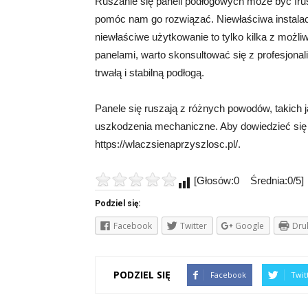
Ruszanie się paneli podłogowych może być fru
pomóc nam go rozwiązać. Niewłaściwa instalacj
niewłaściwe użytkowanie to tylko kilka z możl
panelami, warto skonsultować się z profesjonal
trwałą i stabilną podłogą.
Panele się ruszają z różnych powodów, takich j
uszkodzenia mechaniczne. Aby dowiedzieć się wi
https://wlaczsienaprzyszlosc.pl/.
[Głosów:0 Średnia:0/5]
Podziel się:
Facebook
Twitter
Google
Dru
PODZIEL SIĘ
Facebook
Twit