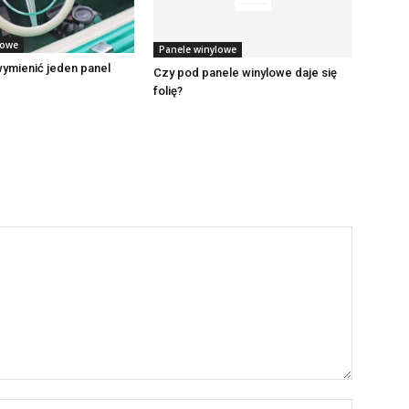
lowe
Panele winylowe
wymienić jeden panel
Czy pod panele winylowe daje się
folię?