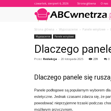
czwartek, sierpień 6, 2026
Strona główna
O nas
Strona główna
Wyposażenie
Panele winylowe
Wyposażenie
Panele winylowe
Dlaczego panele
Przez
Redakcja
-
20 listopada 2025
239
0
Dlaczego panele się rusza
Panele podłogowe są popularnym wyborem dla w
estetyczne. Jednak czasami zdarza się, że pan
powodować nieprzyjemne trzaski podczas chodze
możliwym przyczynom.