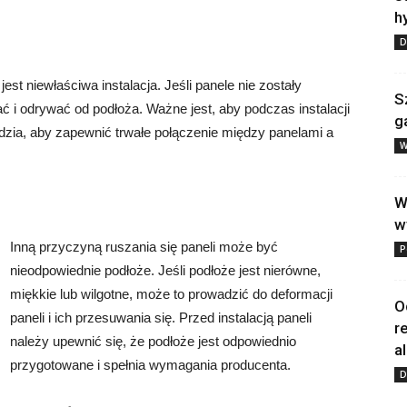
h
D
est niewłaściwa instalacja. Jeśli panele nie zostały
S
i odrywać od podłoża. Ważne jest, aby podczas instalacji
g
ędzia, aby zapewnić trwałe połączenie między panelami a
W
W
w
Inną przyczyną ruszania się paneli może być
P
nieodpowiednie podłoże. Jeśli podłoże jest nierówne,
miękkie lub wilgotne, może to prowadzić do deformacji
O
paneli i ich przesuwania się. Przed instalacją paneli
r
należy upewnić się, że podłoże jest odpowiednio
a
przygotowane i spełnia wymagania producenta.
D