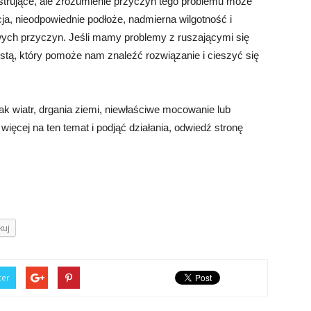
strujące, ale zrozumienie przyczyn tego problemu może
a, nieodpowiednie podłoże, nadmierna wilgotność i
iwych przyczyn. Jeśli mamy problemy z ruszającymi się
istą, który pomoże nam znaleźć rozwiązanie i cieszyć się
ak wiatr, drgania ziemi, niewłaściwe mocowanie lub
ęcej na ten temat i podjąć działania, odwiedź stronę
kuj
ter