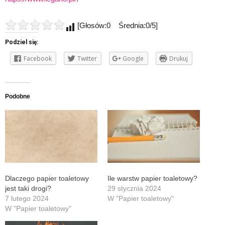
[Głosów:0 Średnia:0/5]
Podziel się:
Facebook
Twitter
Google
Drukuj
Podobne
Dlaczego papier toaletowy
Ile warstw papier toaletowy?
jest taki drogi?
29 stycznia 2024
7 lutego 2024
W "Papier toaletowy"
W "Papier toaletowy"