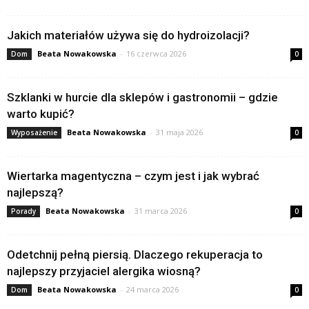
Jakich materiałów używa się do hydroizolacji?
Beata Nowakowska
-
16 czerwca 2026
Dom
0
Szklanki w hurcie dla sklepów i gastronomii – gdzie
warto kupić?
Beata Nowakowska
-
31 maja 2026
Wyposażenie
0
Wiertarka magentyczna – czym jest i jak wybrać
najlepszą?
Beata Nowakowska
-
31 marca 2026
Porady
0
Odetchnij pełną piersią. Dlaczego rekuperacja to
najlepszy przyjaciel alergika wiosną?
Beata Nowakowska
-
24 marca 2026
Dom
0