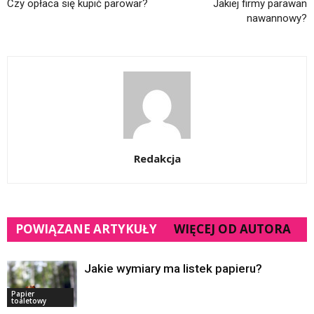
Czy opłaca się kupić parowar?
Jakiej firmy parawan
nawannowy?
Redakcja
POWIĄZANE ARTYKUŁY
WIĘCEJ OD AUTORA
Jakie wymiary ma listek papieru?
Papier
toaletowy