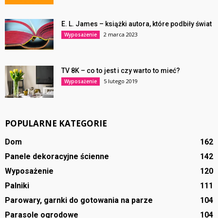
E. L. James – książki autora, które podbiły świat
2 marca 2023
Wyposażenie
TV 8K – co to jest i czy warto to mieć?
5 lutego 2019
Wyposażenie
POPULARNE KATEGORIE
Dom
162
Panele dekoracyjne ścienne
142
Wyposażenie
120
Palniki
111
Parowary, garnki do gotowania na parze
104
Parasole ogrodowe
104