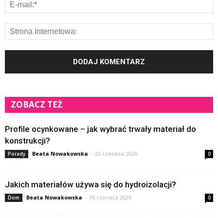
ZOBACZ TEŻ
Profile ocynkowane – jak wybrać trwały materiał do
konstrukcji?
Beata Nowakowska
-
22 czerwca 2026
Porady
0
Jakich materiałów używa się do hydroizolacji?
Beata Nowakowska
-
16 czerwca 2026
Dom
0