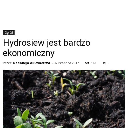
Ogród
Hydrosiew jest bardzo
ekonomiczny
Przez
Redakcja ABCwnetrza
-
6 listopada 2017
510
0