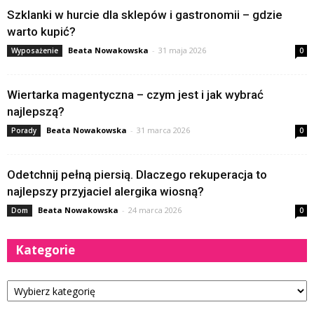
Szklanki w hurcie dla sklepów i gastronomii – gdzie
warto kupić?
Beata Nowakowska
-
31 maja 2026
Wyposażenie
0
Wiertarka magentyczna – czym jest i jak wybrać
najlepszą?
Beata Nowakowska
-
31 marca 2026
Porady
0
Odetchnij pełną piersią. Dlaczego rekuperacja to
najlepszy przyjaciel alergika wiosną?
Beata Nowakowska
-
24 marca 2026
Dom
0
Kategorie
Kategorie