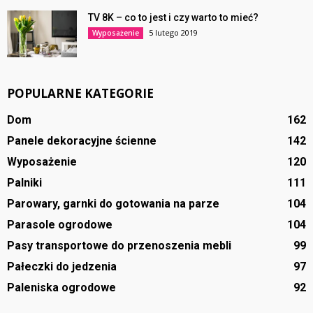
TV 8K – co to jest i czy warto to mieć?
5 lutego 2019
Wyposażenie
POPULARNE KATEGORIE
Dom
162
Panele dekoracyjne ścienne
142
Wyposażenie
120
Palniki
111
Parowary, garnki do gotowania na parze
104
Parasole ogrodowe
104
Pasy transportowe do przenoszenia mebli
99
Pałeczki do jedzenia
97
Paleniska ogrodowe
92