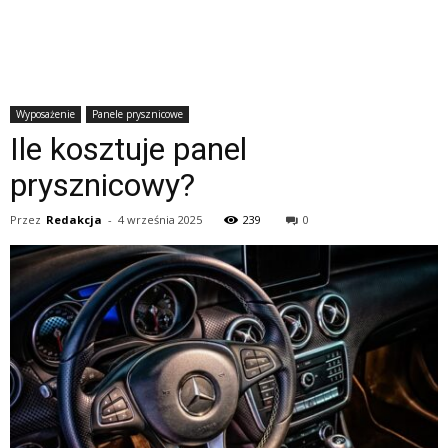
Wyposażenie
Panele prysznicowe
Ile kosztuje panel
prysznicowy?
Przez
Redakcja
-
4 września 2025
239
0