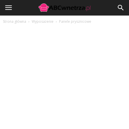
ABCwnetrza.pl
Strona główna
Wyposażenie
Panele prysznicowe