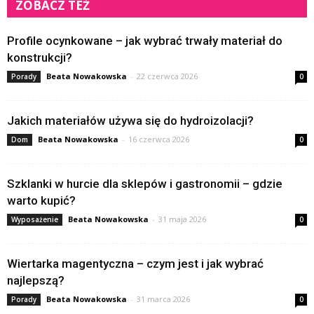
ZOBACZ TEŻ
Profile ocynkowane – jak wybrać trwały materiał do
konstrukcji?
Beata Nowakowska
-
22 czerwca 2026
Porady
0
Jakich materiałów używa się do hydroizolacji?
Beata Nowakowska
-
16 czerwca 2026
Dom
0
Szklanki w hurcie dla sklepów i gastronomii – gdzie
warto kupić?
Beata Nowakowska
-
31 maja 2026
Wyposażenie
0
Wiertarka magentyczna – czym jest i jak wybrać
najlepszą?
Beata Nowakowska
-
31 marca 2026
Porady
0