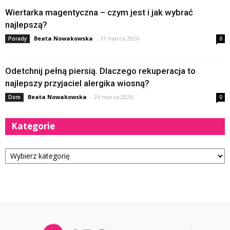
Wiertarka magentyczna – czym jest i jak wybrać
najlepszą?
Beata Nowakowska
-
31 marca 2026
Porady
0
Odetchnij pełną piersią. Dlaczego rekuperacja to
najlepszy przyjaciel alergika wiosną?
Beata Nowakowska
-
24 marca 2026
Dom
0
Kategorie
Kategorie