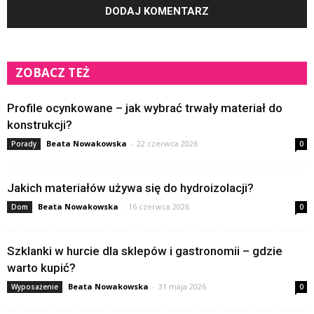
ZOBACZ TEŻ
Profile ocynkowane – jak wybrać trwały materiał do
konstrukcji?
Beata Nowakowska
-
22 czerwca 2026
Porady
0
Jakich materiałów używa się do hydroizolacji?
Beata Nowakowska
-
16 czerwca 2026
Dom
0
Szklanki w hurcie dla sklepów i gastronomii – gdzie
warto kupić?
Beata Nowakowska
-
31 maja 2026
Wyposażenie
0