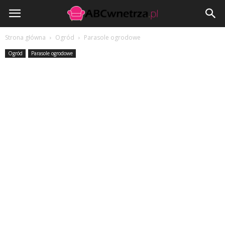
ABCwnetrza.pl
Strona główna
Ogród
Parasole ogrodowe
Ogród
Parasole ogrodowe