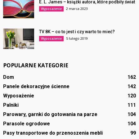
E. L. James – książki autora, które podbiły świat
2 marca 2023
Wyposażenie
TV 8K – co to jest i czy warto to mieć?
5 lutego 2019
Wyposażenie
POPULARNE KATEGORIE
Dom
162
Panele dekoracyjne ścienne
142
Wyposażenie
120
Palniki
111
Parowary, garnki do gotowania na parze
104
Parasole ogrodowe
104
Pasy transportowe do przenoszenia mebli
99