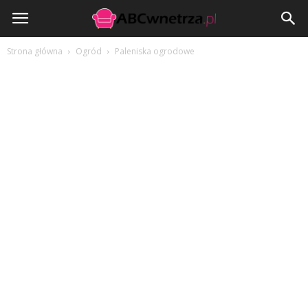
ABCwnetrza.pl
Strona główna
Ogród
Paleniska ogrodowe