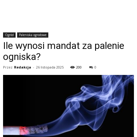
Ogród
Paleniska ogrodowe
Ile wynosi mandat za palenie
ogniska?
Przez
Redakcja
-
26 listopada 2025
200
0