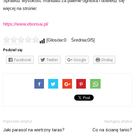
Sprawdź wysokość mandatu za palenie ogniska i dowiedz się
więcej na stronie:
https://www.ebonsai.pl/
[Głosów:0 Średnia:0/5]
Podziel się:
Facebook
Twitter
Google
Drukuj
Poprzedni artykuł
Następny artykuł
Jaki parasol na wietrzny taras?
Co na ścianę tanio?