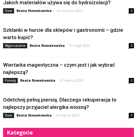
Jakich materiałów używa się do hydroizolacji?
Beata Nowakowska
-
16 czerwca 2026
Dom
0
Szklanki w hurcie dla sklepów i gastronomii – gdzie
warto kupić?
Beata Nowakowska
-
31 maja 2026
Wyposażenie
0
Wiertarka magentyczna – czym jest i jak wybrać
najlepszą?
Beata Nowakowska
-
31 marca 2026
Porady
0
Odetchnij pełną piersią. Dlaczego rekuperacja to
najlepszy przyjaciel alergika wiosną?
Beata Nowakowska
-
24 marca 2026
Dom
0
Kategorie