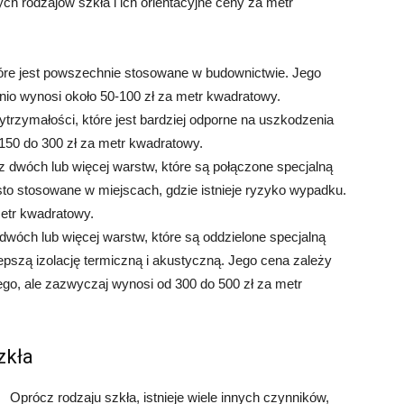
ych rodzajów szkła i ich orientacyjne ceny za metr
które jest powszechnie stosowane w budownictwie. Jego
dnio wynosi około 50-100 zł za metr kwadratowy.
ytrzymałości, które jest bardziej odporne na uszkodzenia
50 do 300 zł za metr kwadratowy.
z dwóch lub więcej warstw, które są połączone specjalną
zęsto stosowane w miejscach, gdzie istnieje ryzyko wypadku.
metr kwadratowy.
 dwóch lub więcej warstw, które są oddzielone specjalną
pszą izolację termiczną i akustyczną. Jego cena zależy
ego, ale zazwyczaj wynosi od 300 do 500 zł za metr
zkła
Oprócz rodzaju szkła, istnieje wiele innych czynników,