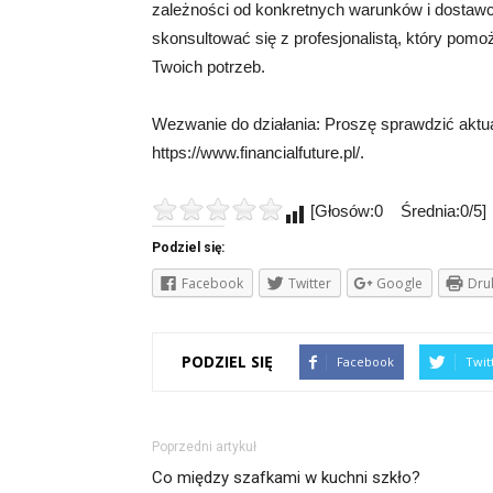
zależności od konkretnych warunków i dostawc
skonsultować się z profesjonalistą, który pom
Twoich potrzeb.
Wezwanie do działania: Proszę sprawdzić aktu
https://www.financialfuture.pl/.
[Głosów:0 Średnia:0/5]
Podziel się:
Facebook
Twitter
Google
Dru
PODZIEL SIĘ
Facebook
Twit
Poprzedni artykuł
Co między szafkami w kuchni szkło?