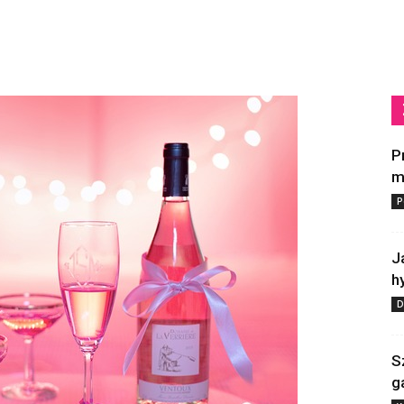
P
m
P
J
h
D
S
g