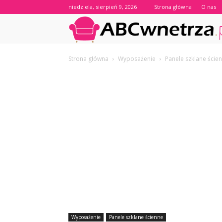
niedziela, sierpień 9, 2026
Strona główna
O nas
Strona główna
Wyposażenie
Panele szklane ście
Wyposażenie
Panele szklane ścienne