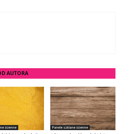
 OD AUTORA
ane ścienne
Panele szklane ścienne