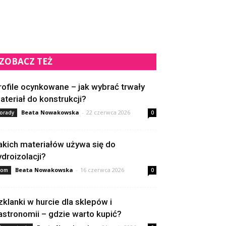
ZOBACZ TEŻ
rofile ocynkowane – jak wybrać trwały
ateriał do konstrukcji?
Beata Nowakowska
-
22 czerwca 2026
orady
0
akich materiałów używa się do
ydroizolacji?
Beata Nowakowska
-
16 czerwca 2026
om
0
zklanki w hurcie dla sklepów i
astronomii – gdzie warto kupić?