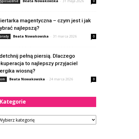
Beata Nowakowska
-
31 maja 2026
yposażenie
0
iertarka magentyczna – czym jest i jak
ybrać najlepszą?
Beata Nowakowska
-
31 marca 2026
orady
0
detchnij pełną piersią. Dlaczego
ekuperacja to najlepszy przyjaciel
lergika wiosną?
Beata Nowakowska
-
24 marca 2026
om
0
Kategorie
tegorie