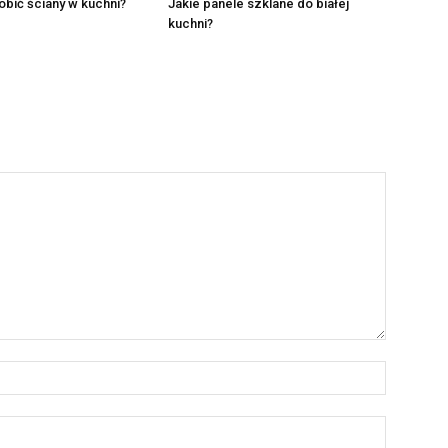
robić ściany w kuchni?
Jakie panele szklane do białej
kuchni?