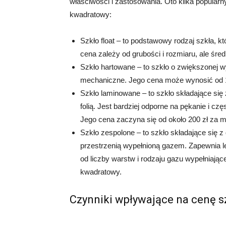
właściwości i zastosowania. Oto kilka popularn
kwadratowy:
Szkło float – to podstawowy rodzaj szkła, 
cena zależy od grubości i rozmiaru, ale śre
Szkło hartowane – to szkło o zwiększonej w
mechaniczne. Jego cena może wynosić od 1
Szkło laminowane – to szkło składające się 
folią. Jest bardziej odporne na pękanie i c
Jego cena zaczyna się od około 200 zł za 
Szkło zespolone – to szkło składające się z
przestrzenią wypełnioną gazem. Zapewnia le
od liczby warstw i rodzaju gazu wypełniając
kwadratowy.
Czynniki wpływające na cenę s