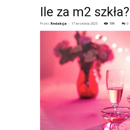
Ile za m2 szkła?
Przez
Redakcja
-
17 września 2025
199
0