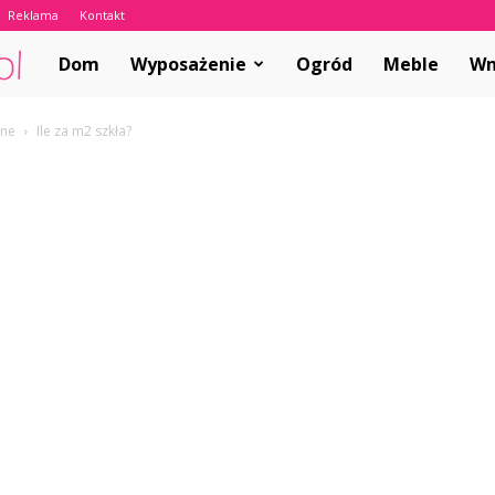
Reklama
Kontakt
ABCwnetrza.pl
Dom
Wyposażenie
Ogród
Meble
Wn
nne
Ile za m2 szkła?