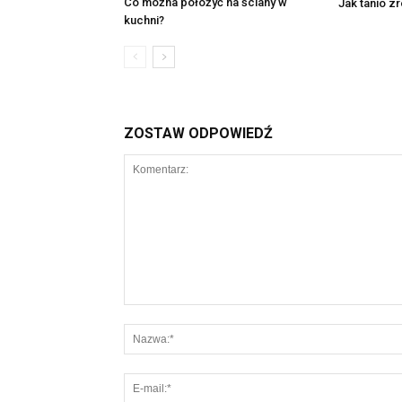
Co można położyć na ściany w
Jak tanio z
kuchni?
ZOSTAW ODPOWIEDŹ