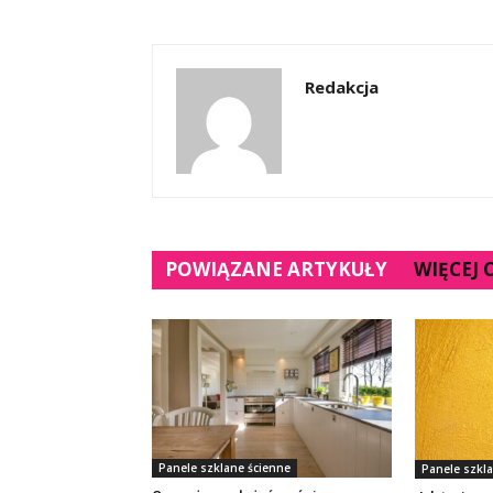
Redakcja
POWIĄZANE ARTYKUŁY
WIĘCEJ
Panele szklane ścienne
Panele szkl