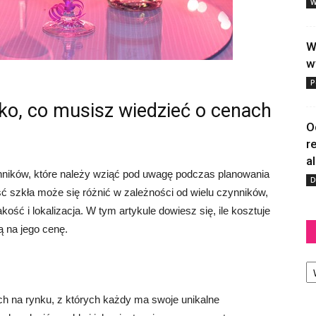
W
W
w
P
tko, co musisz wiedzieć o cenach
O
r
a
nników, które należy wziąć pod uwagę podczas planowania
D
ć szkła może się różnić w zależności od wielu czynników,
akość i lokalizacja. W tym artykule dowiesz się, ile kosztuje
ą na jego cenę.
Ka
ych na rynku, z których każdy ma swoje unikalne