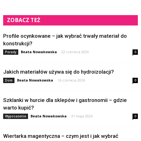
ZOBACZ TEŻ
Profile ocynkowane – jak wybrać trwały materiał do
konstrukcji?
Beata Nowakowska
-
22 czerwca 2026
Porady
0
Jakich materiałów używa się do hydroizolacji?
Beata Nowakowska
-
16 czerwca 2026
Dom
0
Szklanki w hurcie dla sklepów i gastronomii – gdzie
warto kupić?
Beata Nowakowska
-
31 maja 2026
Wyposażenie
0
Wiertarka magentyczna – czym jest i jak wybrać