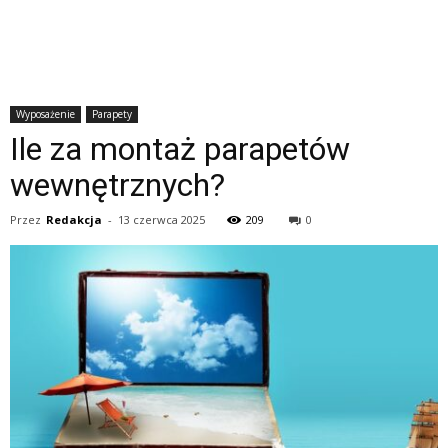
Wyposażenie
Parapety
Ile za montaż parapetów
wewnętrznych?
Przez
Redakcja
-
13 czerwca 2025
209
0