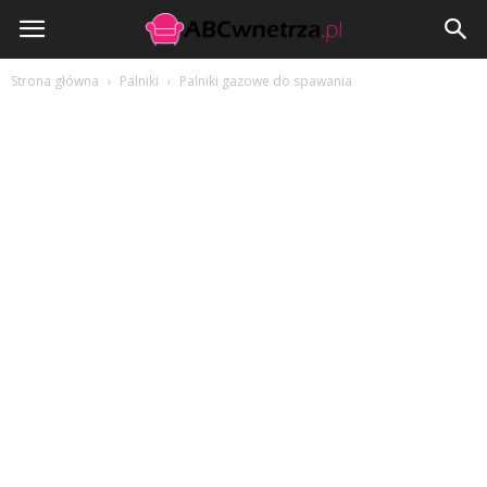
ABCwnetrza.pl
Strona główna
Palniki
Palniki gazowe do spawania