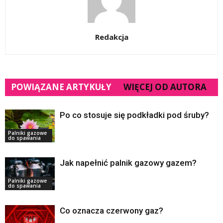
Redakcja
POWIĄZANE ARTYKUŁY
WIĘCEJ OD AUTORA
Po co stosuje się podkładki pod śruby?
Palniki gazowe
do spawania
Jak napełnić palnik gazowy gazem?
Palniki gazowe
do spawania
Co oznacza czerwony gaz?