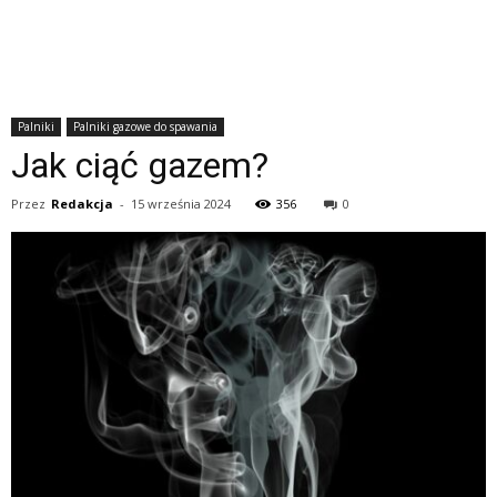
Palniki
Palniki gazowe do spawania
Jak ciąć gazem?
Przez
Redakcja
-
15 września 2024
356
0