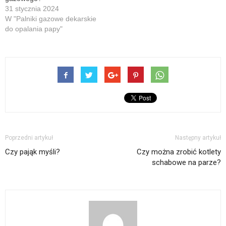
31 stycznia 2024
W "Palniki gazowe dekarskie
do opalania papy"
Poprzedni artykuł
Następny artykuł
Czy pająk myśli?
Czy można zrobić kotlety
schabowe na parze?