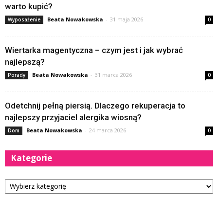
warto kupić?
Beata Nowakowska
-
31 maja 2026
Wyposażenie
0
Wiertarka magentyczna – czym jest i jak wybrać
najlepszą?
Beata Nowakowska
-
31 marca 2026
Porady
0
Odetchnij pełną piersią. Dlaczego rekuperacja to
najlepszy przyjaciel alergika wiosną?
Beata Nowakowska
-
24 marca 2026
Dom
0
Kategorie
Kategorie