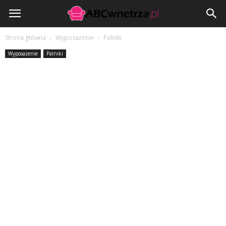
ABCwnetrza.pl
Strona główna
Wyposażenie
Palniki
Wyposażenie
Palniki