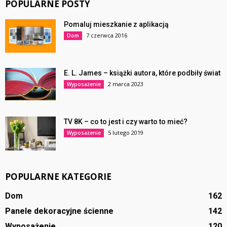
POPULARNE POSTY
Pomaluj mieszkanie z aplikacją
7 czerwca 2016
Dom
E. L. James – książki autora, które podbiły świat
2 marca 2023
Wyposażenie
TV 8K – co to jest i czy warto to mieć?
5 lutego 2019
Wyposażenie
POPULARNE KATEGORIE
Dom
162
Panele dekoracyjne ścienne
142
Wyposażenie
120