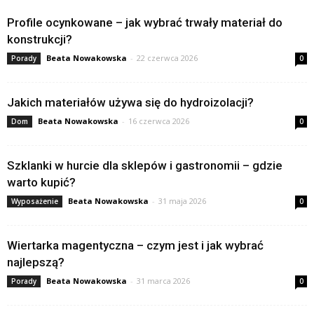
Profile ocynkowane – jak wybrać trwały materiał do
konstrukcji?
Beata Nowakowska
-
22 czerwca 2026
Porady
0
Jakich materiałów używa się do hydroizolacji?
Beata Nowakowska
-
16 czerwca 2026
Dom
0
Szklanki w hurcie dla sklepów i gastronomii – gdzie
warto kupić?
Beata Nowakowska
-
31 maja 2026
Wyposażenie
0
Wiertarka magentyczna – czym jest i jak wybrać
najlepszą?
Beata Nowakowska
-
31 marca 2026
Porady
0