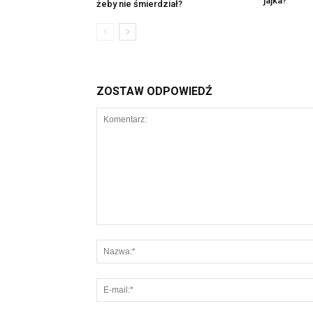
jajka?
żeby nie śmierdział?
ZOSTAW ODPOWIEDŹ