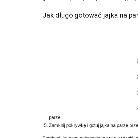
Jak długo gotować jajka na pa
parze.
Zamknij pokrywkę i gotuj jajka na parze prz
Pamiętaj, że czas gotowania może się różnić w 