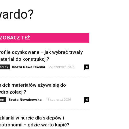
wardo?
ZOBACZ TEŻ
rofile ocynkowane – jak wybrać trwały
ateriał do konstrukcji?
Beata Nowakowska
-
22 czerwca 2026
orady
0
akich materiałów używa się do
ydroizolacji?
Beata Nowakowska
-
16 czerwca 2026
om
0
zklanki w hurcie dla sklepów i
astronomii – gdzie warto kupić?