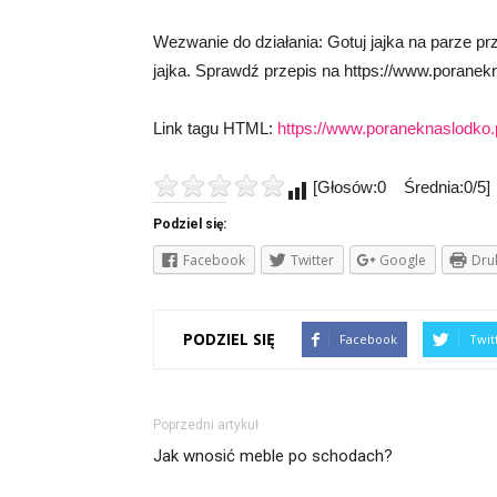
Wezwanie do działania: Gotuj jajka na parze p
jajka. Sprawdź przepis na https://www.poranekna
Link tagu HTML:
https://www.poraneknaslodko.p
[Głosów:0 Średnia:0/5]
Podziel się:
Facebook
Twitter
Google
Dru
PODZIEL SIĘ
Facebook
Twit
Poprzedni artykuł
Jak wnosić meble po schodach?