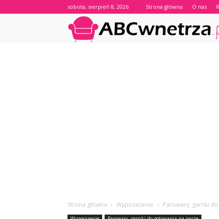
sobota, sierpień 8, 2026
Strona główna
O nas
Strona główna
Wyposażenie
Parowary, garnki do
Wyposażenie
Parowary, garnki do gotowania na parze