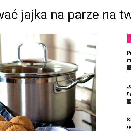
ać jajka na parze na t
P
m
P
J
h
D
S
g