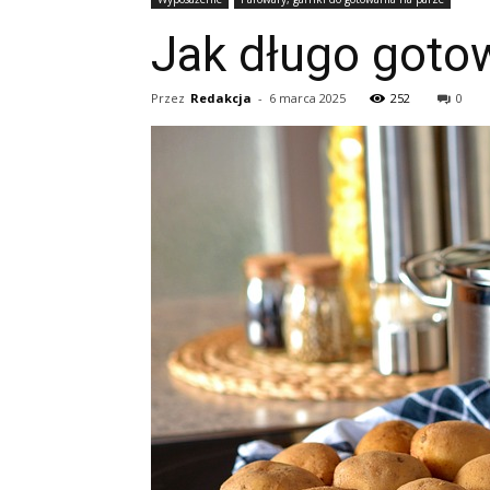
Jak długo gotow
Przez
Redakcja
-
6 marca 2025
252
0