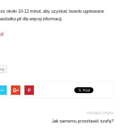
rzez około 10-12 minut, aby uzyskać twardo ugotowane
slodko.pl/ dla więcej informacji.
l/
kuj
ter
Następny artykuł
Jak samemu przestawić szafę?