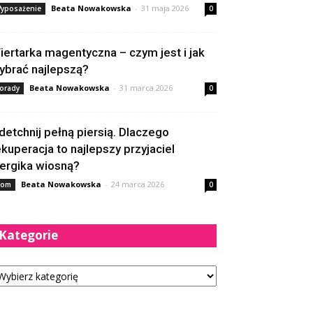
Beata Nowakowska
-
31 maja 2026
yposażenie
0
iertarka magentyczna – czym jest i jak
ybrać najlepszą?
Beata Nowakowska
-
31 marca 2026
orady
0
detchnij pełną piersią. Dlaczego
ekuperacja to najlepszy przyjaciel
lergika wiosną?
Beata Nowakowska
-
24 marca 2026
om
0
Kategorie
tegorie