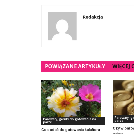
Redakcja
POWIĄZANE ARTYKUŁY
WIĘCEJ
Parowary, g
Parowary, garnki do gotowania na
parze
parze
Czy w paro
Co dodać do gotowania kalafiora