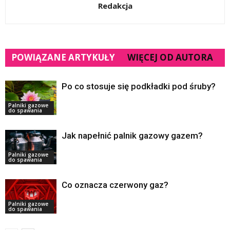
Redakcja
POWIĄZANE ARTYKUŁY
WIĘCEJ OD AUTORA
Po co stosuje się podkładki pod śruby?
Palniki gazowe
do spawania
Jak napełnić palnik gazowy gazem?
Palniki gazowe
do spawania
Co oznacza czerwony gaz?
Palniki gazowe
do spawania