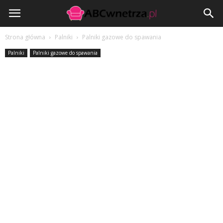
ABCwnetrza.pl
Strona główna
Palniki
Palniki gazowe do spawania
Palniki
Palniki gazowe do spawania