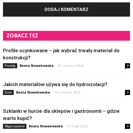
ZOBACZ TEŻ
Profile ocynkowane – jak wybrać trwały materiał do
konstrukcji?
Beata Nowakowska
-
22 czerwca 2026
Porady
0
Jakich materiałów używa się do hydroizolacji?
Beata Nowakowska
-
16 czerwca 2026
Dom
0
Szklanki w hurcie dla sklepów i gastronomii – gdzie
warto kupić?
Beata Nowakowska
-
31 maja 2026
Wyposażenie
0