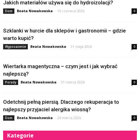
Jakich materiałów używa się do hydroizolacji?
Beata Nowakowska
-
16 czerwca 2026
Dom
0
Szklanki w hurcie dla sklepów i gastronomii – gdzie
warto kupić?
Beata Nowakowska
-
31 maja 2026
Wyposażenie
0
Wiertarka magentyczna – czym jest i jak wybrać
najlepszą?
Beata Nowakowska
-
31 marca 2026
Porady
0
Odetchnij pełną piersią. Dlaczego rekuperacja to
najlepszy przyjaciel alergika wiosną?
Beata Nowakowska
-
24 marca 2026
Dom
0
Kategorie