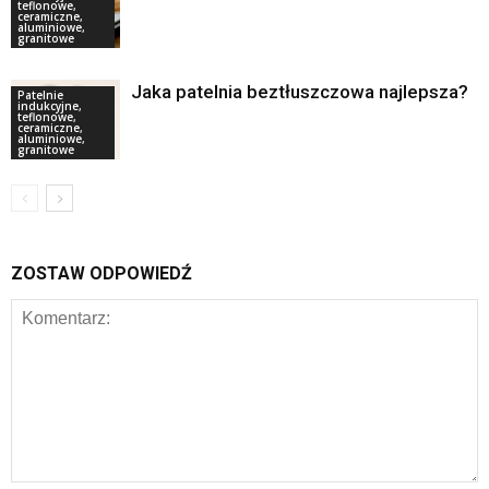
teflonowe,
ceramiczne,
aluminiowe,
granitowe
Jaka patelnia beztłuszczowa najlepsza?
Patelnie
indukcyjne,
teflonowe,
ceramiczne,
aluminiowe,
granitowe
ZOSTAW ODPOWIEDŹ