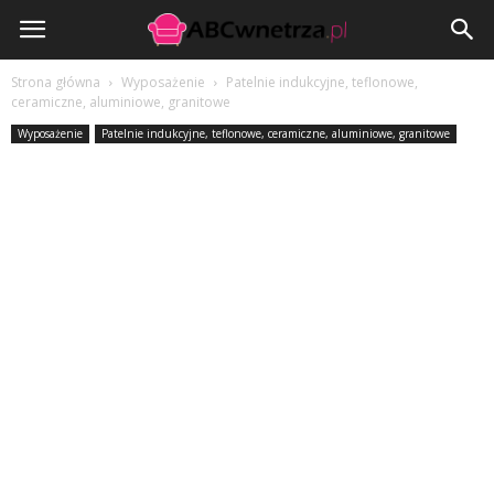
ABCwnetrza.pl
Strona główna
Wyposażenie
Patelnie indukcyjne, teflonowe,
ceramiczne, aluminiowe, granitowe
Wyposażenie
Patelnie indukcyjne, teflonowe, ceramiczne, aluminiowe, granitowe