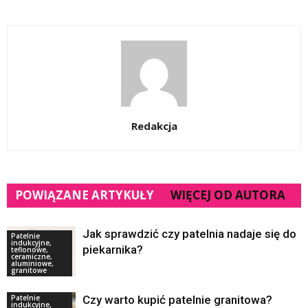
Redakcja
POWIĄZANE ARTYKUŁY
WIĘCEJ OD AUTORA
Jak sprawdzić czy patelnia nadaje się do
Patelnie
indukcyjne,
piekarnika?
teflonowe,
ceramiczne,
aluminiowe,
granitowe
Patelnie
Czy warto kupić patelnie granitowa?
indukcyjne,