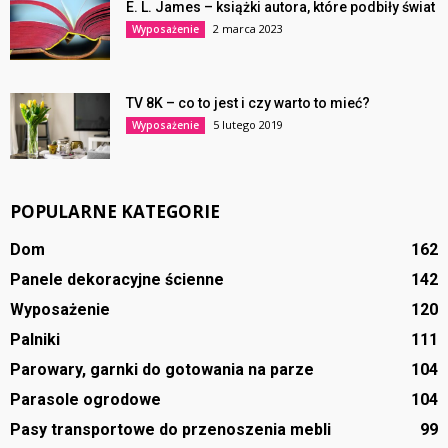
E. L. James – książki autora, które podbiły świat
2 marca 2023
Wyposażenie
TV 8K – co to jest i czy warto to mieć?
5 lutego 2019
Wyposażenie
POPULARNE KATEGORIE
Dom
162
Panele dekoracyjne ścienne
142
Wyposażenie
120
Palniki
111
Parowary, garnki do gotowania na parze
104
Parasole ogrodowe
104
Pasy transportowe do przenoszenia mebli
99