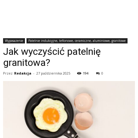
Wyposażenie
Patelnie indukcyjne, teflonowe, ceramiczne, aluminiowe, granitowe
Jak wyczyścić patelnię
granitowa?
Przez
Redakcja
-
27 października 2025
194
0