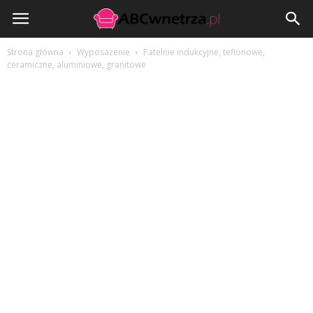
ABCwnetrza.pl
Strona główna
Wyposażenie
Patelnie indukcyjne, teflonowe,
ceramiczne, aluminiowe, granitowe