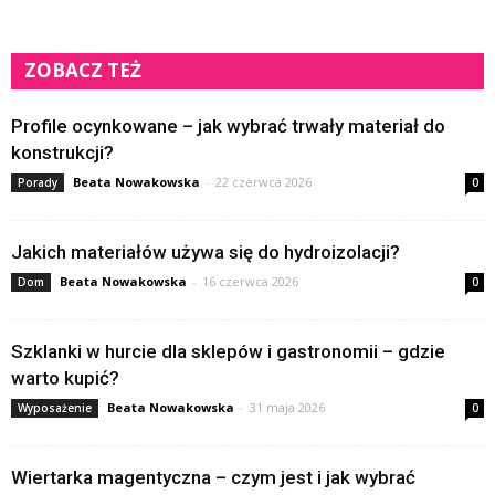
ZOBACZ TEŻ
Profile ocynkowane – jak wybrać trwały materiał do
konstrukcji?
Beata Nowakowska
-
22 czerwca 2026
Porady
0
Jakich materiałów używa się do hydroizolacji?
Beata Nowakowska
-
16 czerwca 2026
Dom
0
Szklanki w hurcie dla sklepów i gastronomii – gdzie
warto kupić?
Beata Nowakowska
-
31 maja 2026
Wyposażenie
0
Wiertarka magentyczna – czym jest i jak wybrać