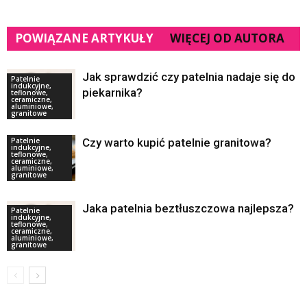
POWIĄZANE ARTYKUŁY
WIĘCEJ OD AUTORA
Jak sprawdzić czy patelnia nadaje się do
Patelnie
indukcyjne,
piekarnika?
teflonowe,
ceramiczne,
aluminiowe,
granitowe
Patelnie
Czy warto kupić patelnie granitowa?
indukcyjne,
teflonowe,
ceramiczne,
aluminiowe,
granitowe
Jaka patelnia beztłuszczowa najlepsza?
Patelnie
indukcyjne,
teflonowe,
ceramiczne,
aluminiowe,
granitowe