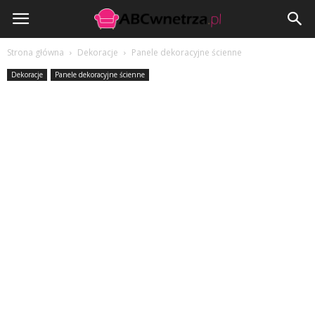
ABCwnetrza.pl
Strona główna
Dekoracje
Panele dekoracyjne ścienne
Dekoracje
Panele dekoracyjne ścienne