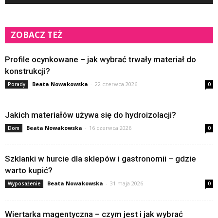
ZOBACZ TEŻ
Profile ocynkowane – jak wybrać trwały materiał do
konstrukcji?
Beata Nowakowska
-
22 czerwca 2026
Porady
0
Jakich materiałów używa się do hydroizolacji?
Beata Nowakowska
-
16 czerwca 2026
Dom
0
Szklanki w hurcie dla sklepów i gastronomii – gdzie
warto kupić?
Beata Nowakowska
-
31 maja 2026
Wyposażenie
0
Wiertarka magentyczna – czym jest i jak wybrać