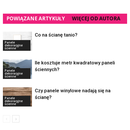
POWIĄZANE ARTYKUŁY
WIĘCEJ OD AUTORA
Co na ścianę tanio?
Panele
dekoracyjne
ścienne
Ile kosztuje metr kwadratowy paneli
ściennych?
Panele
dekoracyjne
ścienne
Czy panele winylowe nadają się na
ścianę?
Panele
dekoracyjne
ścienne