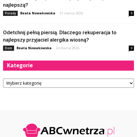
najlepszą?
Beata Nowakowska
-
31 marca 2026
Porady
0
Odetchnij pełną piersią. Dlaczego rekuperacja to
najlepszy przyjaciel alergika wiosną?
Beata Nowakowska
-
24 marca 2026
Dom
0
Kategorie
Kategorie