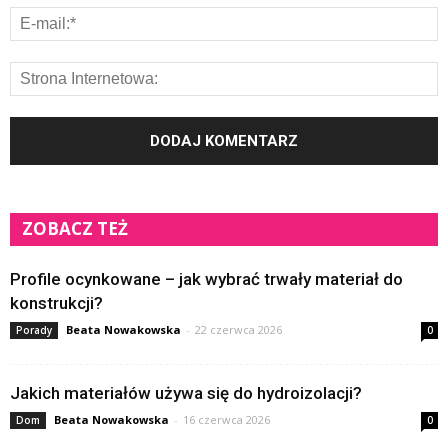
ZOBACZ TEŻ
Profile ocynkowane – jak wybrać trwały materiał do
konstrukcji?
Beata Nowakowska
-
22 czerwca 2026
Porady
0
Jakich materiałów używa się do hydroizolacji?
Beata Nowakowska
-
16 czerwca 2026
Dom
0