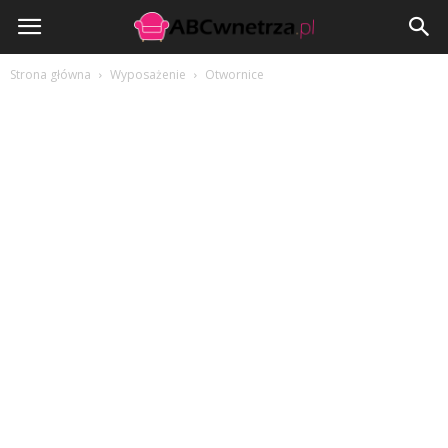
ABCwnetrza.pl
Strona główna
Wyposażenie
Otwornice