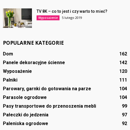
TV 8K – co to jest i czy warto to mieć?
5 lutego 2019
Wyposażenie
POPULARNE KATEGORIE
Dom
162
Panele dekoracyjne ścienne
142
Wyposażenie
120
Palniki
111
Parowary, garnki do gotowania na parze
104
Parasole ogrodowe
104
Pasy transportowe do przenoszenia mebli
99
Pałeczki do jedzenia
97
Paleniska ogrodowe
92