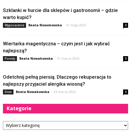
Szklanki w hurcie dla sklepów i gastronomii – gdzie
warto kupić?
Beata Nowakowska
-
31 maja 2026
Wyposażenie
0
Wiertarka magentyczna – czym jest i jak wybrać
najlepszą?
Beata Nowakowska
-
31 marca 2026
Porady
0
Odetchnij pełną piersią. Dlaczego rekuperacja to
najlepszy przyjaciel alergika wiosną?
Beata Nowakowska
-
24 marca 2026
Dom
0
Kategorie
Kategorie