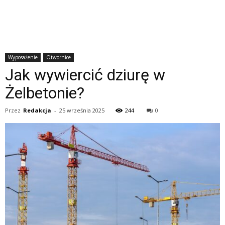
Wyposażenie
Otwornice
Jak wywiercić dziurę w
Żelbetonie?
Przez
Redakcja
-
25 września 2025
244
0