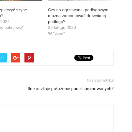
pieczyć szybę
Czy na ogrzewaniu podłogowym
a?
można zamontować drewnianą
 2024
podłogę?
y pokojowe"
28 lutego 2020
W "Dom"
ter
Następny artykuł
Ile kosztuje położenie paneli laminowanych?