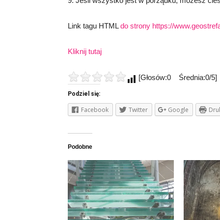
9. Jeśli wszystko jest w porządku, możesz c
Link tagu HTML
do strony https://www.geostre
Kliknij tutaj
[Głosów:0 Średnia:0/5]
Podziel się:
Facebook
Twitter
Google
Dru
Podobne