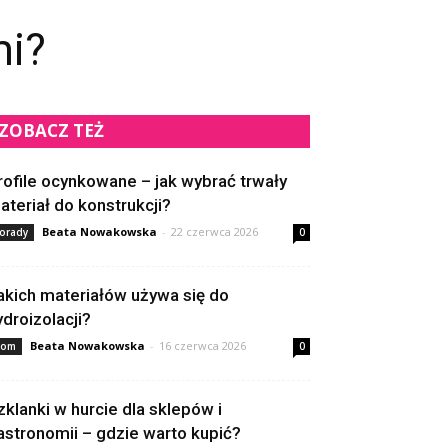
mi?
ZOBACZ TEŻ
rofile ocynkowane – jak wybrać trwały
ateriał do konstrukcji?
Beata Nowakowska
-
22 czerwca 2026
orady
0
akich materiałów używa się do
ydroizolacji?
Beata Nowakowska
-
16 czerwca 2026
om
0
zklanki w hurcie dla sklepów i
astronomii – gdzie warto kupić?