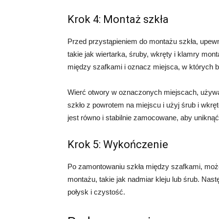
Krok 4: Montaż szkła
Przed przystąpieniem do montażu szkła, upewni
takie jak wiertarka, śruby, wkręty i klamry m
między szafkami i oznacz miejsca, w których 
Wierć otwory w oznaczonych miejscach, używaj
szkło z powrotem na miejscu i użyj śrub i wkrę
jest równo i stabilnie zamocowane, aby unikn
Krok 5: Wykończenie
Po zamontowaniu szkła między szafkami, może
montażu, takie jak nadmiar kleju lub śrub. Nas
połysk i czystość.