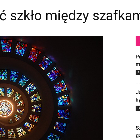
 szkło między szafka
P
m
P
J
h
D
S
g