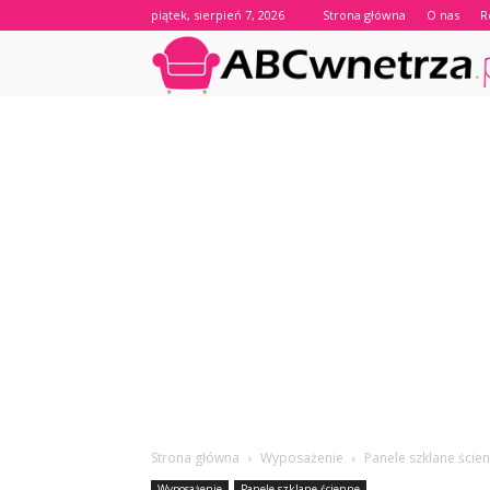
piątek, sierpień 7, 2026
Strona główna
O nas
R
Strona główna
Wyposażenie
Panele szklane ście
Wyposażenie
Panele szklane ścienne