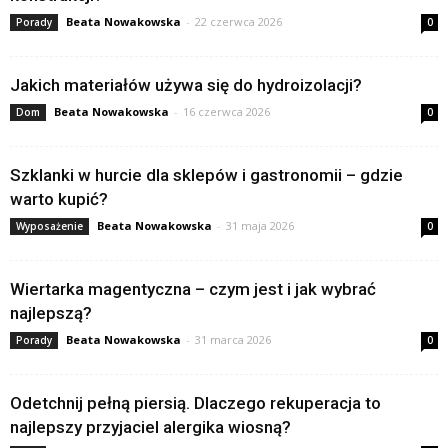
Beata Nowakowska
-
22 czerwca 2026
Porady
0
Jakich materiałów używa się do hydroizolacji?
Beata Nowakowska
-
16 czerwca 2026
Dom
0
Szklanki w hurcie dla sklepów i gastronomii – gdzie
warto kupić?
Beata Nowakowska
-
31 maja 2026
Wyposażenie
0
Wiertarka magentyczna – czym jest i jak wybrać
najlepszą?
Beata Nowakowska
-
31 marca 2026
Porady
0
Odetchnij pełną piersią. Dlaczego rekuperacja to
najlepszy przyjaciel alergika wiosną?