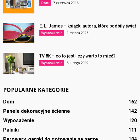
7 czerwca 2016
Dom
E. L. James – książki autora, które podbiły świat
2 marca 2023
Wyposażenie
TV 8K – co to jest i czy warto to mieć?
5 lutego 2019
Wyposażenie
POPULARNE KATEGORIE
Dom
162
Panele dekoracyjne ścienne
142
Wyposażenie
120
Palniki
111
Parowary, garnki do gotowania na parze
104