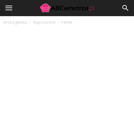
ABCwnetrza.pl
Strona główna
Wyposażenie
Palniki