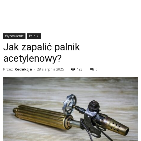
Wyposażenie
Palniki
Jak zapalić palnik
acetylenowy?
Przez
Redakcja
-
28 sierpnia 2025
193
0