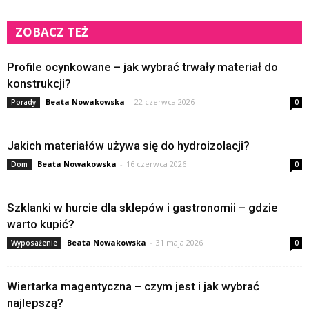
ZOBACZ TEŻ
Profile ocynkowane – jak wybrać trwały materiał do
konstrukcji?
Beata Nowakowska
-
22 czerwca 2026
Porady
0
Jakich materiałów używa się do hydroizolacji?
Beata Nowakowska
-
16 czerwca 2026
Dom
0
Szklanki w hurcie dla sklepów i gastronomii – gdzie
warto kupić?
Beata Nowakowska
-
31 maja 2026
Wyposażenie
0
Wiertarka magentyczna – czym jest i jak wybrać
najlepszą?