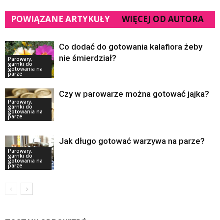
POWIĄZANE ARTYKUŁY
WIĘCEJ OD AUTORA
Co dodać do gotowania kalafiora żeby
nie śmierdział?
Parowary,
garnki do
gotowania na
parze
Czy w parowarze można gotować jajka?
Parowary,
garnki do
gotowania na
parze
Jak długo gotować warzywa na parze?
Parowary,
garnki do
gotowania na
parze