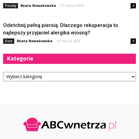
Beata Nowakowska
-
31 marca 2026
Porady
0
Odetchnij pełną piersią. Dlaczego rekuperacja to
najlepszy przyjaciel alergika wiosną?
Beata Nowakowska
-
24 marca 2026
Dom
0
Kategorie
Kategorie