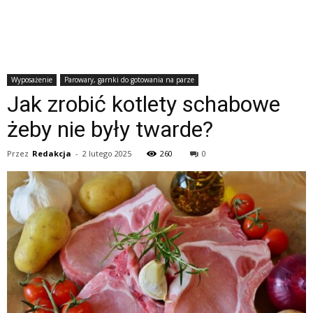
Wyposażenie
Parowary, garnki do gotowania na parze
Jak zrobić kotlety schabowe
żeby nie były twarde?
Przez
Redakcja
-
2 lutego 2025
260
0