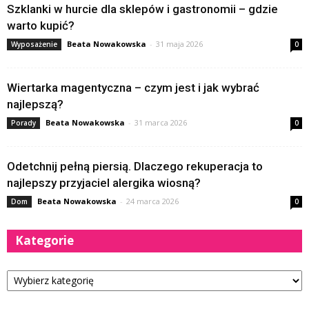
Szklanki w hurcie dla sklepów i gastronomii – gdzie
warto kupić?
Beata Nowakowska
-
31 maja 2026
Wyposażenie
0
Wiertarka magentyczna – czym jest i jak wybrać
najlepszą?
Beata Nowakowska
-
31 marca 2026
Porady
0
Odetchnij pełną piersią. Dlaczego rekuperacja to
najlepszy przyjaciel alergika wiosną?
Beata Nowakowska
-
24 marca 2026
Dom
0
Kategorie
Kategorie