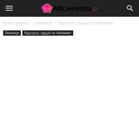
ABCwnetrza.pl
Strona główna
Dekoracje
Pajęczyny i pająki na Halloween
Dekoracje
Pajęczyny i pająki na Halloween