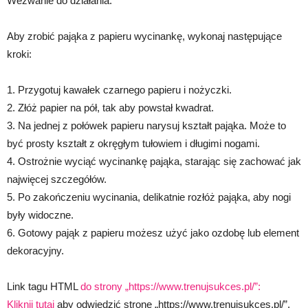
Wezwanie do działania:
Aby zrobić pająka z papieru wycinankę, wykonaj następujące
kroki:
1. Przygotuj kawałek czarnego papieru i nożyczki.
2. Złóż papier na pół, tak aby powstał kwadrat.
3. Na jednej z połówek papieru narysuj kształt pająka. Może to
być prosty kształt z okręgłym tułowiem i długimi nogami.
4. Ostrożnie wyciąć wycinankę pająka, starając się zachować jak
najwięcej szczegółów.
5. Po zakończeniu wycinania, delikatnie rozłóż pająka, aby nogi
były widoczne.
6. Gotowy pająk z papieru możesz użyć jako ozdobę lub element
dekoracyjny.
Link tagu HTML
do strony „https://www.trenujsukces.pl/”:
Kliknij tutaj
aby odwiedzić stronę „https://www.trenujsukces.pl/”.