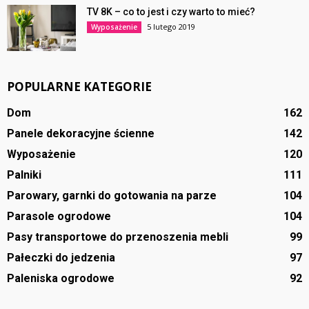
TV 8K – co to jest i czy warto to mieć?
5 lutego 2019
Wyposażenie
POPULARNE KATEGORIE
Dom
162
Panele dekoracyjne ścienne
142
Wyposażenie
120
Palniki
111
Parowary, garnki do gotowania na parze
104
Parasole ogrodowe
104
Pasy transportowe do przenoszenia mebli
99
Pałeczki do jedzenia
97
Paleniska ogrodowe
92