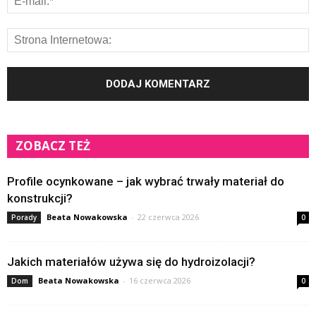
ZOBACZ TEŻ
Profile ocynkowane – jak wybrać trwały materiał do
konstrukcji?
Beata Nowakowska
-
22 czerwca 2026
Porady
0
Jakich materiałów używa się do hydroizolacji?
Beata Nowakowska
-
16 czerwca 2026
Dom
0