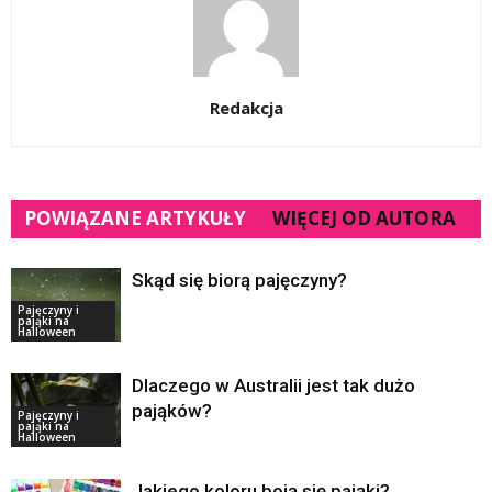
Redakcja
POWIĄZANE ARTYKUŁY
WIĘCEJ OD AUTORA
Skąd się biorą pajęczyny?
Pajęczyny i
pająki na
Halloween
Dlaczego w Australii jest tak dużo
pająków?
Pajęczyny i
pająki na
Halloween
Jakiego koloru boją się pająki?