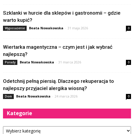
Szklanki w hurcie dla sklepów i gastronomii – gdzie
warto kupić?
Beata Nowakowska
-
31 maja 2026
Wyposażenie
0
Wiertarka magentyczna – czym jest i jak wybrać
najlepszą?
Beata Nowakowska
-
31 marca 2026
Porady
0
Odetchnij pełną piersią. Dlaczego rekuperacja to
najlepszy przyjaciel alergika wiosną?
Beata Nowakowska
-
24 marca 2026
Dom
0
Kategorie
Kategorie