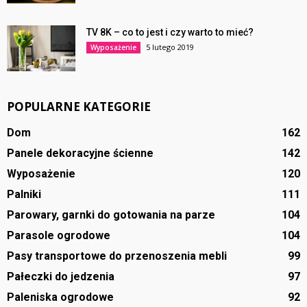
TV 8K – co to jest i czy warto to mieć?
5 lutego 2019
Wyposażenie
POPULARNE KATEGORIE
Dom
162
Panele dekoracyjne ścienne
142
Wyposażenie
120
Palniki
111
Parowary, garnki do gotowania na parze
104
Parasole ogrodowe
104
Pasy transportowe do przenoszenia mebli
99
Pałeczki do jedzenia
97
Paleniska ogrodowe
92