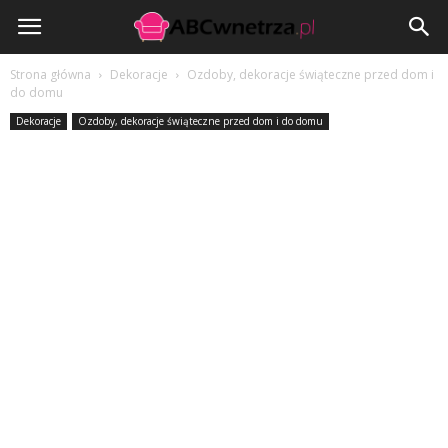
ABCwnetrza.pl
Strona główna
Dekoracje
Ozdoby, dekoracje świąteczne przed dom i
do domu
Dekoracje
Ozdoby, dekoracje świąteczne przed dom i do domu