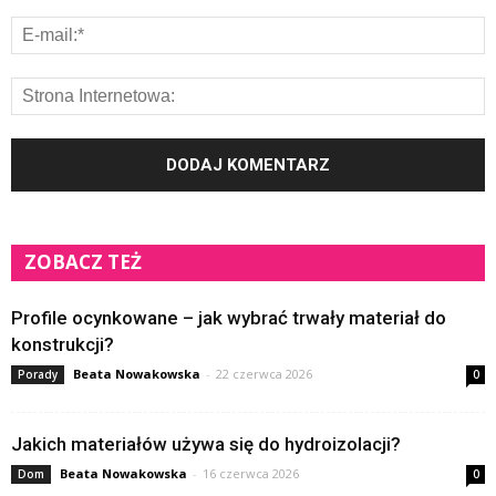
ZOBACZ TEŻ
Profile ocynkowane – jak wybrać trwały materiał do
konstrukcji?
Beata Nowakowska
-
22 czerwca 2026
Porady
0
Jakich materiałów używa się do hydroizolacji?
Beata Nowakowska
-
16 czerwca 2026
Dom
0