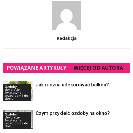
Redakcja
POWIĄZANE ARTYKUŁY
WIĘCEJ OD AUTORA
Jak można udekorować balkon?
Ozdoby,
dekoracje
świąteczne
przed dom i do
domu
Czym przykleić ozdoby na okno?
Ozdoby,
dekoracje
świąteczne
przed dom i do
domu