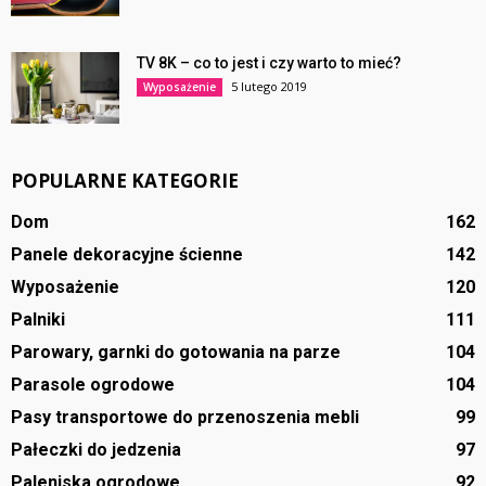
TV 8K – co to jest i czy warto to mieć?
5 lutego 2019
Wyposażenie
POPULARNE KATEGORIE
Dom
162
Panele dekoracyjne ścienne
142
Wyposażenie
120
Palniki
111
Parowary, garnki do gotowania na parze
104
Parasole ogrodowe
104
Pasy transportowe do przenoszenia mebli
99
Pałeczki do jedzenia
97
Paleniska ogrodowe
92