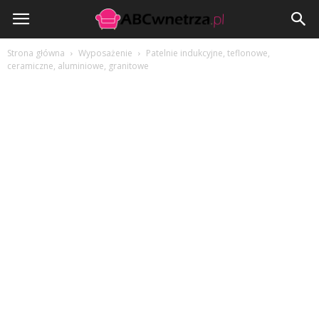
ABCwnetrza.pl
Strona główna
Wyposażenie
Patelnie indukcyjne, teflonowe,
ceramiczne, aluminiowe, granitowe