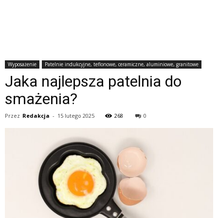
Wyposażenie
Patelnie indukcyjne, teflonowe, ceramiczne, aluminiowe, granitowe
Jaka najlepsza patelnia do
smażenia?
Przez
Redakcja
-
15 lutego 2025
268
0