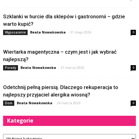
Szklanki w hurcie dla sklepów i gastronomii – gdzie
warto kupić?
Beata Nowakowska
-
31 maja 2026
Wyposażenie
0
Wiertarka magentyczna – czym jest i jak wybrać
najlepszą?
Beata Nowakowska
-
31 marca 2026
Porady
0
Odetchnij pełną piersią. Dlaczego rekuperacja to
najlepszy przyjaciel alergika wiosną?
Beata Nowakowska
-
24 marca 2026
Dom
0
Kategorie
Kategorie