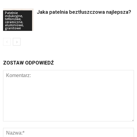
Jaka patelnia beztłuszczowa najlepsza?
Patelnie
indukcyjne,
teflonowe,
ceramiczne,
aluminiowe,
granitowe
ZOSTAW ODPOWIEDŹ