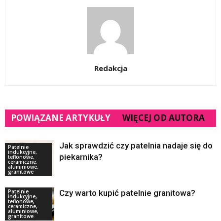
Redakcja
POWIĄZANE ARTYKUŁY
WIĘCEJ OD AUTORA
Jak sprawdzić czy patelnia nadaje się do
Patelnie
indukcyjne,
piekarnika?
teflonowe,
ceramiczne,
aluminiowe,
granitowe
Patelnie
Czy warto kupić patelnie granitowa?
indukcyjne,
teflonowe,
ceramiczne,
aluminiowe,
granitowe