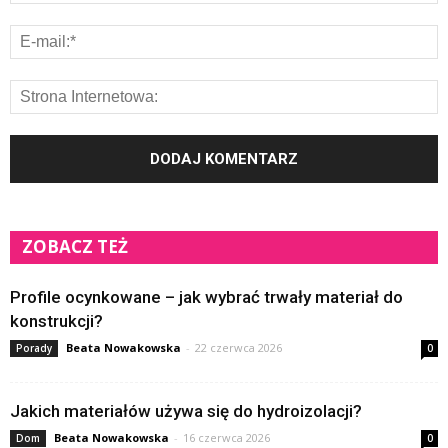
ZOBACZ TEŻ
Profile ocynkowane – jak wybrać trwały materiał do
konstrukcji?
Beata Nowakowska
-
22 czerwca 2026
Porady
0
Jakich materiałów używa się do hydroizolacji?
Beata Nowakowska
-
16 czerwca 2026
Dom
0