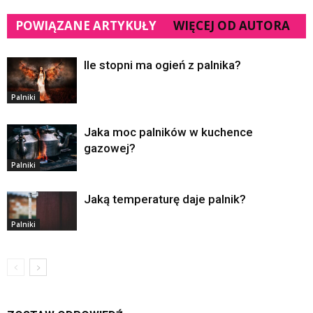
POWIĄZANE ARTYKUŁY
WIĘCEJ OD AUTORA
Ile stopni ma ogień z palnika?
Palniki
Jaka moc palników w kuchence
gazowej?
Palniki
Jaką temperaturę daje palnik?
Palniki