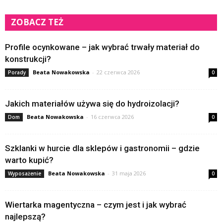
ZOBACZ TEŻ
Profile ocynkowane – jak wybrać trwały materiał do
konstrukcji?
Beata Nowakowska
-
22 czerwca 2026
Porady
0
Jakich materiałów używa się do hydroizolacji?
Beata Nowakowska
-
16 czerwca 2026
Dom
0
Szklanki w hurcie dla sklepów i gastronomii – gdzie
warto kupić?
Beata Nowakowska
-
31 maja 2026
Wyposażenie
0
Wiertarka magentyczna – czym jest i jak wybrać
najlepszą?