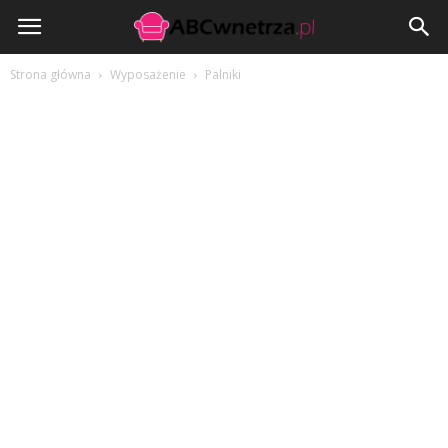
ABCwnetrza.pl
Strona główna
Wyposażenie
Palniki