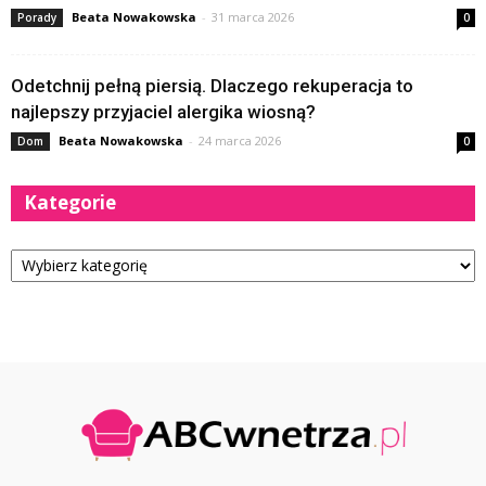
Beata Nowakowska
-
31 marca 2026
Porady
0
Odetchnij pełną piersią. Dlaczego rekuperacja to
najlepszy przyjaciel alergika wiosną?
Beata Nowakowska
-
24 marca 2026
Dom
0
Kategorie
Kategorie