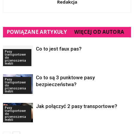
Redakcja
POWIĄZANE ARTYKUŁY
WIĘCEJ OD AUTORA
Co to jest faux pas?
Pasy
transportowe
do
przenoszenia
mebli
Co to są 3 punktowe pasy
Pasy
transportowe
bezpieczeństwa?
do
przenoszenia
mebli
Jak połączyć 2 pasy transportowe?
Pasy
transportowe
do
przenoszenia
mebli