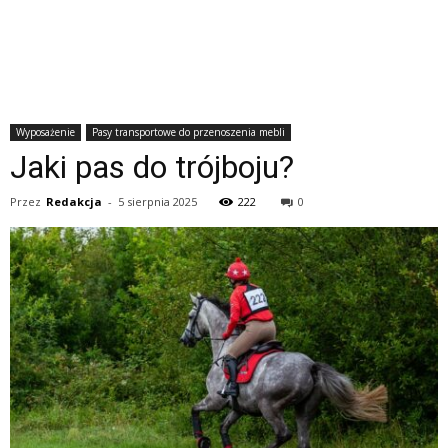
Wyposażenie
Pasy transportowe do przenoszenia mebli
Jaki pas do trójboju?
Przez
Redakcja
-
5 sierpnia 2025
222
0