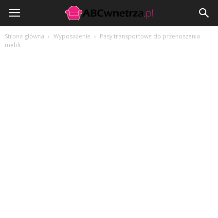
ABCwnetrza.pl
Strona główna
Wyposażenie
Pasy transportowe do przenoszenia
mebli