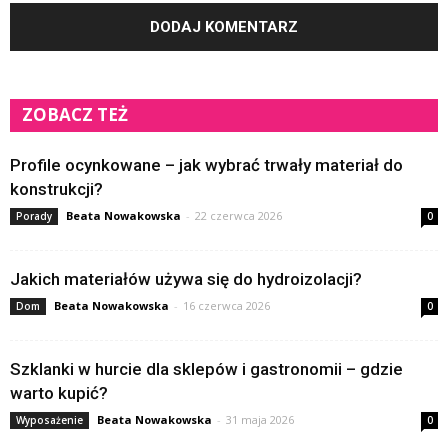
ZOBACZ TEŻ
Profile ocynkowane – jak wybrać trwały materiał do
konstrukcji?
Beata Nowakowska
-
22 czerwca 2026
Porady
0
Jakich materiałów używa się do hydroizolacji?
Beata Nowakowska
-
16 czerwca 2026
Dom
0
Szklanki w hurcie dla sklepów i gastronomii – gdzie
warto kupić?
Beata Nowakowska
-
31 maja 2026
Wyposażenie
0