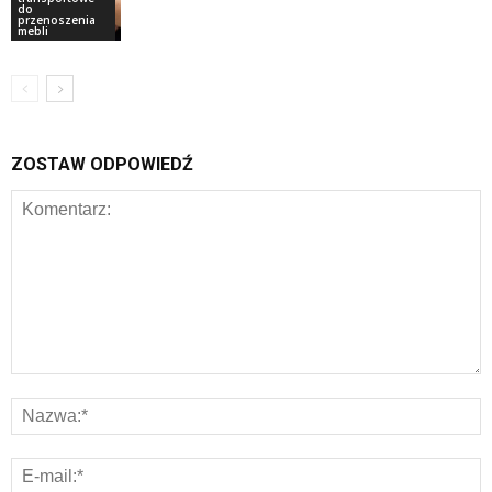
do
przenoszenia
mebli
ZOSTAW ODPOWIEDŹ