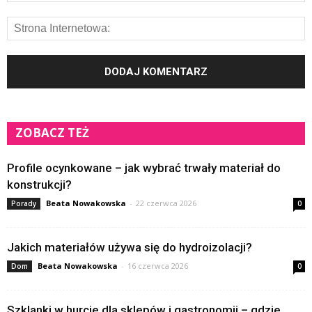
ZOBACZ TEŻ
Profile ocynkowane – jak wybrać trwały materiał do
konstrukcji?
Beata Nowakowska
-
22 czerwca 2026
Porady
0
Jakich materiałów używa się do hydroizolacji?
Beata Nowakowska
-
16 czerwca 2026
Dom
0
Szklanki w hurcie dla sklepów i gastronomii – gdzie