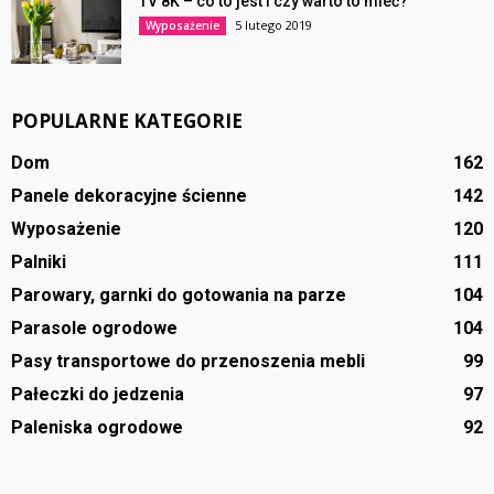
TV 8K – co to jest i czy warto to mieć?
5 lutego 2019
Wyposażenie
POPULARNE KATEGORIE
Dom
162
Panele dekoracyjne ścienne
142
Wyposażenie
120
Palniki
111
Parowary, garnki do gotowania na parze
104
Parasole ogrodowe
104
Pasy transportowe do przenoszenia mebli
99
Pałeczki do jedzenia
97
Paleniska ogrodowe
92