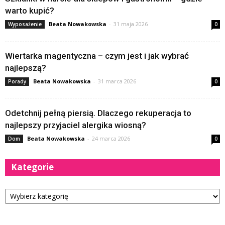
warto kupić?
Beata Nowakowska
-
31 maja 2026
Wyposażenie
0
Wiertarka magentyczna – czym jest i jak wybrać
najlepszą?
Beata Nowakowska
-
31 marca 2026
Porady
0
Odetchnij pełną piersią. Dlaczego rekuperacja to
najlepszy przyjaciel alergika wiosną?
Beata Nowakowska
-
24 marca 2026
Dom
0
Kategorie
Kategorie