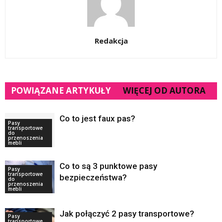
Redakcja
POWIĄZANE ARTYKUŁY
WIĘCEJ OD AUTORA
Co to jest faux pas?
Pasy
transportowe
do
przenoszenia
mebli
Co to są 3 punktowe pasy
Pasy
transportowe
bezpieczeństwa?
do
przenoszenia
mebli
Jak połączyć 2 pasy transportowe?
Pasy
transportowe