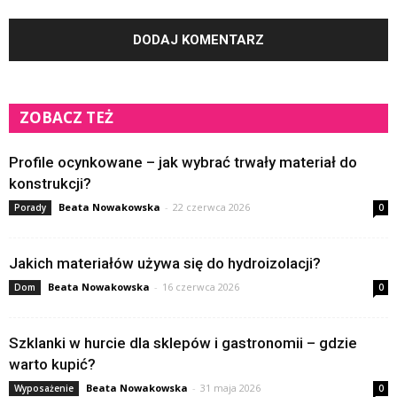
ZOBACZ TEŻ
Profile ocynkowane – jak wybrać trwały materiał do
konstrukcji?
Beata Nowakowska
-
22 czerwca 2026
Porady
0
Jakich materiałów używa się do hydroizolacji?
Beata Nowakowska
-
16 czerwca 2026
Dom
0
Szklanki w hurcie dla sklepów i gastronomii – gdzie
warto kupić?
Beata Nowakowska
-
31 maja 2026
Wyposażenie
0