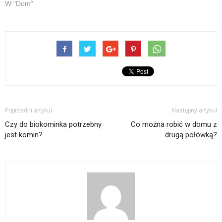
W "Dom"
Poprzedni artykuł
Następny artykuł
Czy do biokominka potrzebny
Co można robić w domu z
jest komin?
drugą połówką?