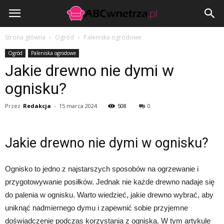
ABCwnetrza.pl
Strona główna
Ogród
Paleniska ogrodowe
Ogród
Paleniska ogrodowe
Jakie drewno nie dymi w
ognisku?
Przez
Redakcja
-
15 marca 2024
508
0
Jakie drewno nie dymi w ognisku?
Ognisko to jedno z najstarszych sposobów na ogrzewanie i
przygotowywanie posiłków. Jednak nie każde drewno nadaje się
do palenia w ognisku. Warto wiedzieć, jakie drewno wybrać, aby
uniknąć nadmiernego dymu i zapewnić sobie przyjemne
doświadczenie podczas korzystania z ogniska. W tym artykule