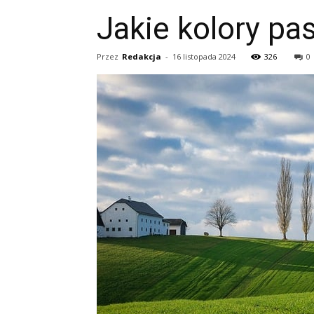
Jakie kolory pa
Przez
Redakcja
-
16 listopada 2024
326
0