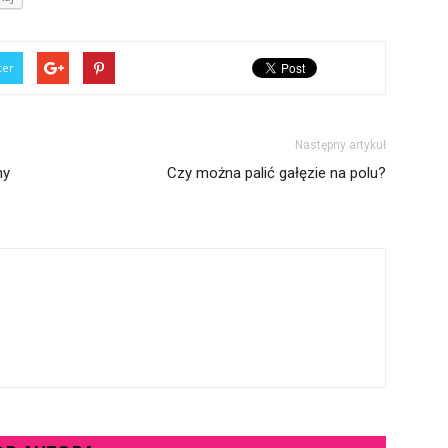
ter
Następny artykuł
ny
Czy można palić gałęzie na polu?