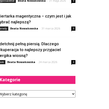
Beata Nowakowska
-
31 maja 2026
yposażenie
0
iertarka magentyczna – czym jest i jak
ybrać najlepszą?
Beata Nowakowska
-
31 marca 2026
orady
0
detchnij pełną piersią. Dlaczego
ekuperacja to najlepszy przyjaciel
lergika wiosną?
Beata Nowakowska
-
24 marca 2026
om
0
Kategorie
tegorie