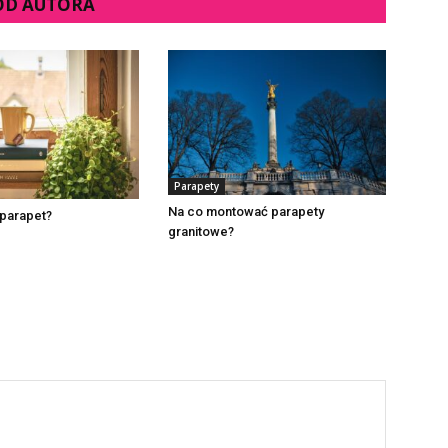
 OD AUTORA
Parapety
Na co montować parapety
 parapet?
granitowe?