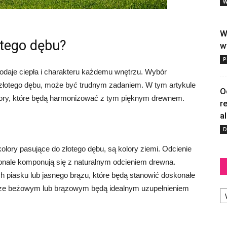
W
W
otego dębu?
w
P
 dodaje ciepła i charakteru każdemu wnętrzu. Wybór
złotego dębu, może być trudnym zadaniem. W tym artykule
O
lory, które będą harmonizować z tym pięknym drewnem.
r
a
D
olory pasujące do złotego dębu, są kolory ziemi. Odcienie
oskonale komponują się z naturalnym odcieniem drewna.
 piasku lub jasnego brązu, które będą stanowić doskonałe
Ka
orze beżowym lub brązowym będą idealnym uzupełnieniem