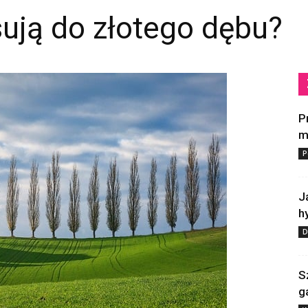
sują do złotego dębu?
P
m
P
J
h
D
S
g