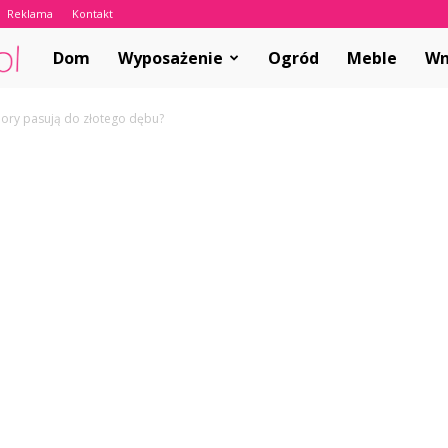
Reklama
Kontakt
ABCwnetrza.pl
Dom
Wyposażenie
Ogród
Meble
Wn
olory pasują do złotego dębu?