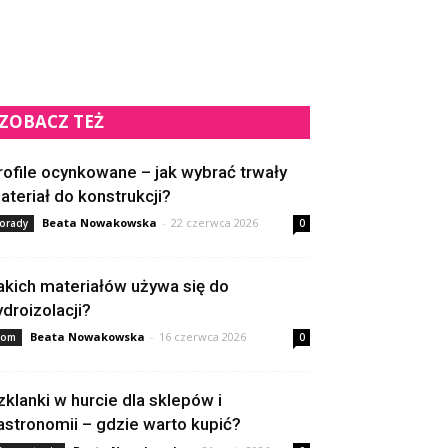
ZOBACZ TEŻ
rofile ocynkowane – jak wybrać trwały
ateriał do konstrukcji?
Beata Nowakowska
-
22 czerwca 2026
orady
0
akich materiałów używa się do
ydroizolacji?
Beata Nowakowska
-
16 czerwca 2026
om
0
zklanki w hurcie dla sklepów i
astronomii – gdzie warto kupić?