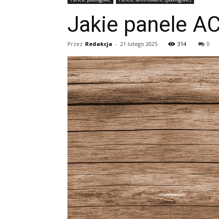
Jakie panele A
Przez
Redakcja
-
21 lutego 2025
314
0