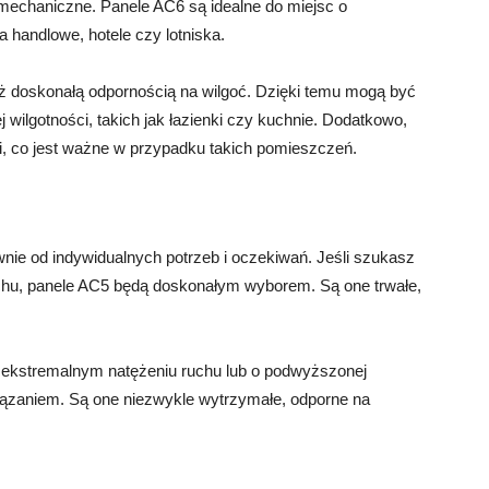
mechaniczne. Panele AC6 są idealne do miejsc o
a handlowe, hotele czy lotniska.
eż doskonałą odpornością na wilgoć. Dzięki temu mogą być
ilgotności, takich jak łazienki czy kuchnie. Dodatkowo,
i, co jest ważne w przypadku takich pomieszczeń.
ie od indywidualnych potrzeb i oczekiwań. Jeśli szukasz
uchu, panele AC5 będą doskonałym wyborem. Są one trwałe,
 o ekstremalnym natężeniu ruchu lub o podwyższonej
iązaniem. Są one niezwykle wytrzymałe, odporne na