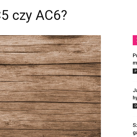
C5 czy AC6?
P
m
P
J
h
D
S
g