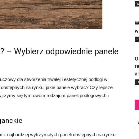
W
W
w
P
? – Wybierz odpowiednie panele
O
r
a
czowy dla stworzenia trwałej i estetycznej podłogi w
D
 dostępnych na rynku, jakie panele wybrać? Czy lepsze
yjrzymy się tym dwóm rodzajom paneli podłogowych i
Ka
ganckie
 z najbardziej wytrzymałych paneli dostępnych na rynku.