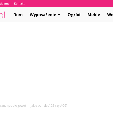
eklama
Kontakt
ABCwnetrza.pl
Dom
Wyposażenie
Ogród
Meble
Wn
wane (podłogowe)
Jakie panele AC5 czy AC6?