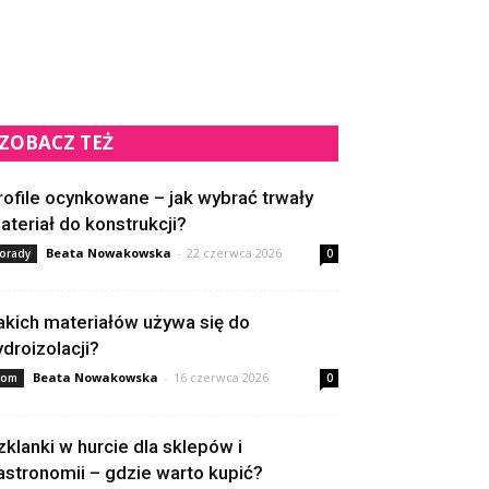
ZOBACZ TEŻ
rofile ocynkowane – jak wybrać trwały
ateriał do konstrukcji?
Beata Nowakowska
-
22 czerwca 2026
orady
0
akich materiałów używa się do
ydroizolacji?
Beata Nowakowska
-
16 czerwca 2026
om
0
zklanki w hurcie dla sklepów i
astronomii – gdzie warto kupić?