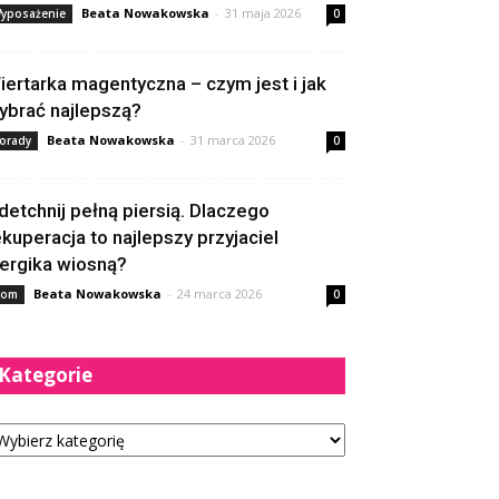
Beata Nowakowska
-
31 maja 2026
yposażenie
0
iertarka magentyczna – czym jest i jak
ybrać najlepszą?
Beata Nowakowska
-
31 marca 2026
orady
0
detchnij pełną piersią. Dlaczego
ekuperacja to najlepszy przyjaciel
lergika wiosną?
Beata Nowakowska
-
24 marca 2026
om
0
Kategorie
tegorie