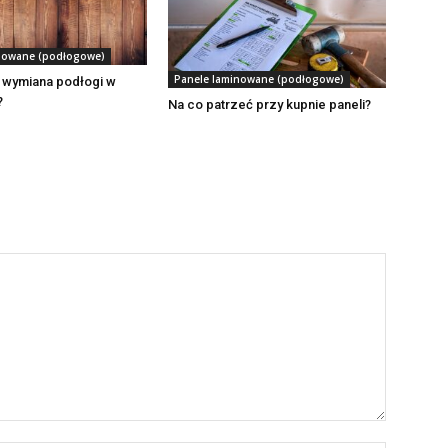
nowane (podłogowe)
Panele laminowane (podłogowe)
e wymiana podłogi w
?
Na co patrzeć przy kupnie paneli?