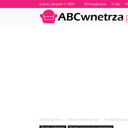
piątek, sierpień 7, 2026
Strona główna
O nas
R
Strona główna
Panele podłogowe
Panele lamino
Panele podłogowe
Panele laminowane (podłogowe)