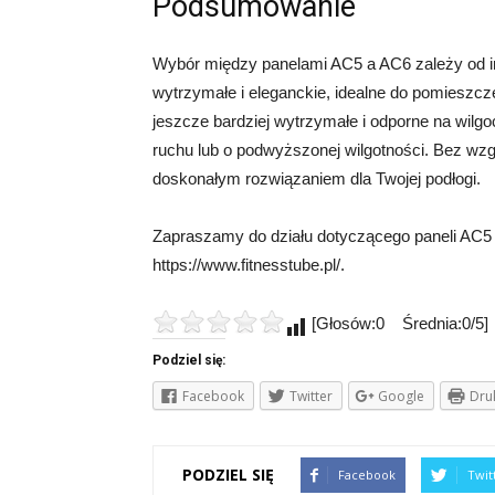
Podsumowanie
Wybór między panelami AC5 a AC6 zależy od i
wytrzymałe i eleganckie, idealne do pomieszc
jeszcze bardziej wytrzymałe i odporne na wilgo
ruchu lub o podwyższonej wilgotności. Bez wzg
doskonałym rozwiązaniem dla Twojej podłogi.
Zapraszamy do działu dotyczącego paneli AC5 i
https://www.fitnesstube.pl/.
[Głosów:0 Średnia:0/5]
Podziel się:
Facebook
Twitter
Google
Dru
PODZIEL SIĘ
Facebook
Twit