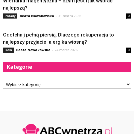
Wiertarka magentyczna – czym jest i jak wybrać
najlepszą?
Beata Nowakowska
-
31 marca 2026
Porady
0
Odetchnij pełną piersią. Dlaczego rekuperacja to
najlepszy przyjaciel alergika wiosną?
Beata Nowakowska
-
24 marca 2026
Dom
0
Kategorie
Kategorie