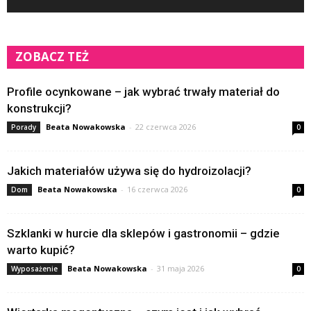
ZOBACZ TEŻ
Profile ocynkowane – jak wybrać trwały materiał do
konstrukcji?
Beata Nowakowska
-
22 czerwca 2026
Porady
0
Jakich materiałów używa się do hydroizolacji?
Beata Nowakowska
-
16 czerwca 2026
Dom
0
Szklanki w hurcie dla sklepów i gastronomii – gdzie
warto kupić?
Beata Nowakowska
-
31 maja 2026
Wyposażenie
0