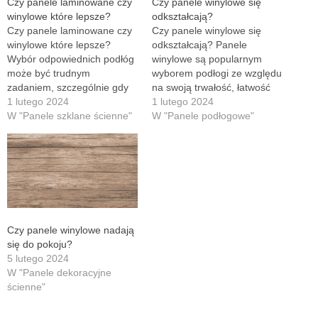
Czy panele laminowane czy
Czy panele winylowe się
winylowe które lepsze?
odkształcają?
Czy panele laminowane czy
Czy panele winylowe się
winylowe które lepsze?
odkształcają? Panele
Wybór odpowiednich podłóg
winylowe są popularnym
może być trudnym
wyborem podłogi ze względu
zadaniem, szczególnie gdy
na swoją trwałość, łatwość
na rynku dostępnych jest
1 lutego 2024
utrzymania i estetyczny
1 lutego 2024
wiele różnych opcji. Dwie
W "Panele szklane ścienne"
wygląd. Jednak wiele osób
W "Panele podłogowe"
popularne opcje to panele
zastanawia się, czy panele
laminowane i winylowe. Ale
winylowe mogą się
które z nich są lepsze? W
odkształcać w wyniku
tym artykule przyjrzymy się
eksploatacji. W tym artykule
bliżej tym dwóm rodzajom
przyjrzymy się temu
podłóg i porównamy ich…
zagadnieniu i dowiemy się,
czy panele winylowe są
podatne…
Czy panele winylowe nadają
się do pokoju?
5 lutego 2024
W "Panele dekoracyjne
ścienne"